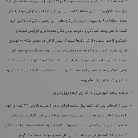
داده خواهد شد. در همین زمان، یک مربع ۳ در ۳ دیگر نیز بر روی صفحه نمایش کیف
پول سخت‌افزاری شما قابل مشاهده است. با این تفاوت که در مرکز این مربع به جای
نقطه، اعداد۱ تا ۹ به صورت نامرتب قرار گرفته‌اند. این بخش ممکن است کمی گیج
کننده به نظر برسد. تصادفی و نامرتب بودن مکان عددها برای افزایش امنیت و
جلوگیری از سو استفاده از کی لاگرها است که پیش از این در همین مقاله به توضیح
آن پرداختیم. شما باید با توجه به موقعیت هر عدد بر روی دستگاه، مربع مورد نظر
خود در همان موقعیت بر روی صفحه رایانه را انتخاب کرده و در نهایت یک پین کد ۴
رقمی تشکیل دهید. سپس لازم است تا این کد را مجدداً وارد کنید تا روند انتخاب و
ثبت پین کد جدید به اتمام برسد.
مرحله پنجم آموزش راه‌ اندازی کیف پول ترزور
پس از انتخاب پین کد، کیف پول سخت افزاری Trezor عبارت بازیابی ۲۴ کلمه‌ای خود
را به شما نمایش خواهد داد. شما باید به دقت و با ترتیب این کلمات را یادداشت
کرده و درمکان امنی نگه‌داری کنید. در صورتی که کیف پول شما به سرقت رفت و یا گم
شد، این ۲۴ کلمه بازیابی می‌توانند دارایی‌های شما را در یک دستگاه دیگر در