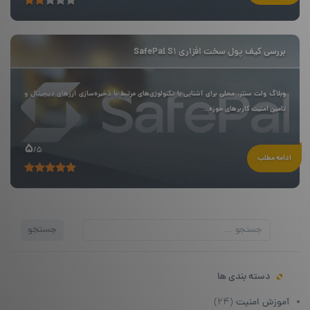
بررسی کیف پول سخت افزاری SafePal S1
وبلاگ ولت سنتر، محلی برای آشنایی با تکنولوژی‌های مرتبط با ذخیره‌سازی ارزهای دیجیتال و
تامین امنیت کاربرهای حوزه‌...
5
/5
ادامه مطلب
جستجو
جستجو
برای:
دسته بندی ها
آموزش امنیت
(۲۴)