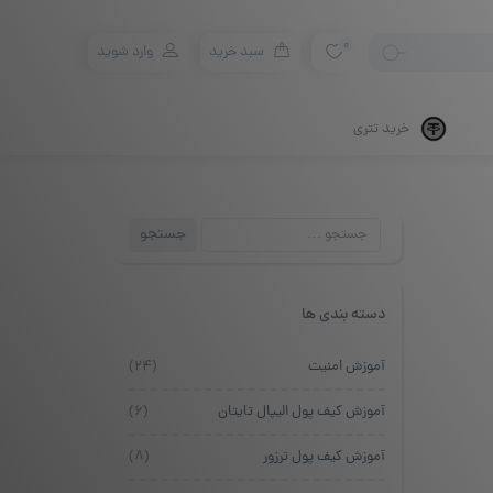
0
سبد خرید
وارد شوید
خرید تتری
جستجو
جستجو
برای:
دسته بندی ها
آموزش امنیت
(۲۴)
آموزش کیف پول الیپال تایتان
(۶)
آموزش کیف پول ترزور
(۸)