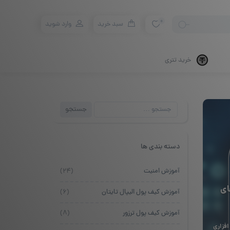
0
سبد خرید
وارد شوید
خرید تتری
جستجو
جستجو
برای:
دسته بندی ها
آموزش امنیت
(۲۴)
ای
آموزش کیف پول الیپال تایتان
(۶)
آموزش کیف پول ترزور
(۸)
فزاری