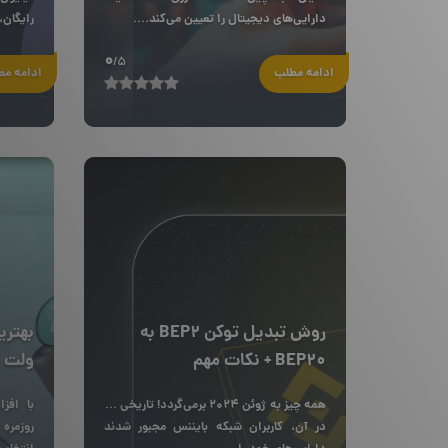
دارایی‌های دیجیتال را تعیین می‌کند....
رایگان، 
0
/5
ادامه مطلب
ادامه م
روش تبدیل توکن BEP2 به
BEP20 + نکات مهم
ولت م
همه چیز به ژوئن ۲۰۲۴ برمی‌گردد! تاریخی که
با افز
در آن، کاربران شبکه بایننس مجبور شدند
روزمره 