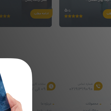
 کیف پولی مطمئن...
نقش برنامه رسمی...
5
/5
طلب
ادامه مطلب
از تخف
شماره تماس
ساعات کاری
02191319090
۰۹ الی ۱۷
محصولات
درباره ما