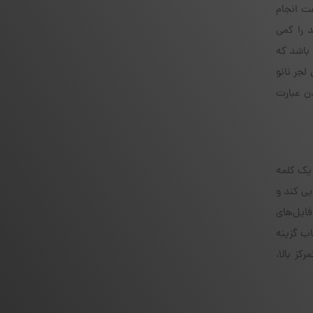
به‌سرعت انجام
که ممکن است فرآیند را کمی
 مطمئن باشد که
پورت لایتنینگ و عدم پشتیبانی مستقیم از دستگاه‌های USB، بازیابی لجر نانو
ن عبارت
 یک کلمه
یی کند و
فایل‌های
د. همچنین انتخاب گزینه
کز بالا،