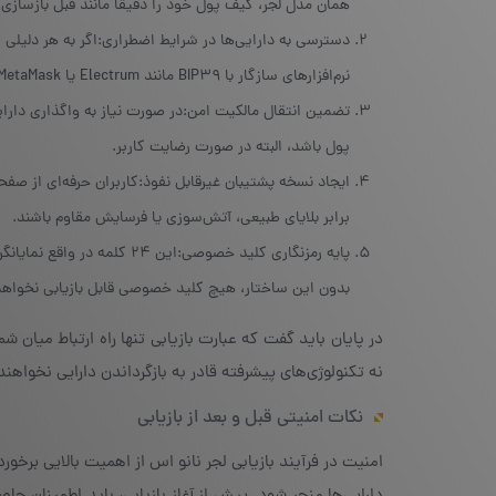
همان مدل لجر، کیف پول خود را دقیقا مانند قبل بازسازی 
دسترسی به دارایی‌ها در شرایط اضطراری:اگر به هر دلیلی ام
نرم‌افزارهای سازگار با BIP39 مانند Electrum یا MetaMask بازیابی شوند.
پول باشد، البته در صورت رضایت کاربر.
ایجاد نسخه پشتیبان غیرقابل نفوذ:کاربران حرفه‌ای از صف
برابر بلایای طبیعی، آتش‌سوزی یا فرسایش مقاوم باشند.
بدون این ساختار، هیچ کلید خصوصی قابل بازیابی نخواهد
در پایان باید گفت که عبارت بازیابی تنها راه ارتباط میان 
نه تکنولوژی‌های پیشرفته قادر به بازگرداندن دارایی نخواهند
نکات امنیتی قبل و بعد از بازیابی
امنیت در فرآیند بازیابی لجر نانو اس از اهمیت بالایی بر