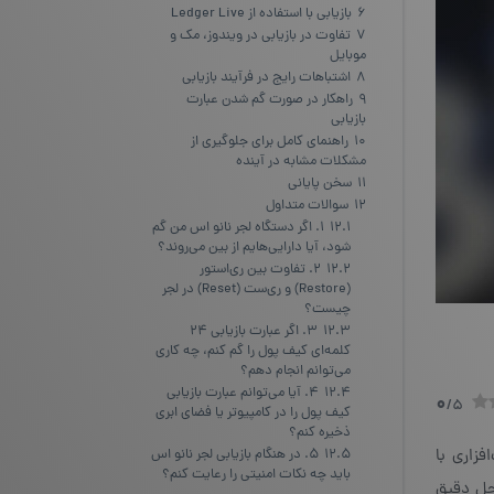
6
بازیابی با استفاده از Ledger Live
7
تفاوت در بازیابی در ویندوز، مک و
موبایل
8
اشتباهات رایج در فرآیند بازیابی
9
راهکار در صورت گم شدن عبارت
بازیابی
10
راهنمای کامل برای جلوگیری از
مشکلات مشابه در آینده
11
سخن پایانی
12
سوالات متداول
12.1
۱. اگر دستگاه لجر نانو اس من گم
شود، آیا دارایی‌هایم از بین می‌روند؟
12.2
۲. تفاوت بین ری‌استور
(Restore) و ری‌ست (Reset) در لجر
چیست؟
12.3
۳. اگر عبارت بازیابی ۲۴
کلمه‌ای کیف پول را گم کنم، چه کاری
می‌توانم انجام دهم؟
12.4
۴. آیا می‌توانم عبارت بازیابی
0
/5
کیف پول را در کامپیوتر یا فضای ابری
ذخیره کنم؟
زاری با
12.5
۵. در هنگام بازیابی لجر نانو اس
باید چه نکات امنیتی را رعایت کنم؟
ل دقیق