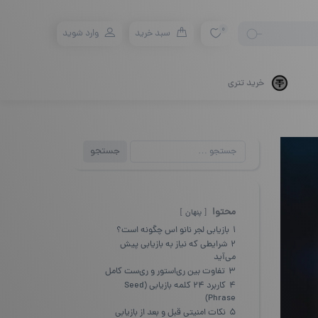
0
سبد خرید
وارد شوید
خرید تتری
جستجو
جستجو
برای:
محتوا
پنهان
1
بازیابی لجر نانو اس چگونه است؟
2
شرایطی که نیاز به بازیابی پیش
می‌آید
3
تفاوت بین ری‌استور و ری‌ست کامل
4
کاربرد ۲۴ کلمه بازیابی (Seed
Phrase)
5
نکات امنیتی قبل و بعد از بازیابی