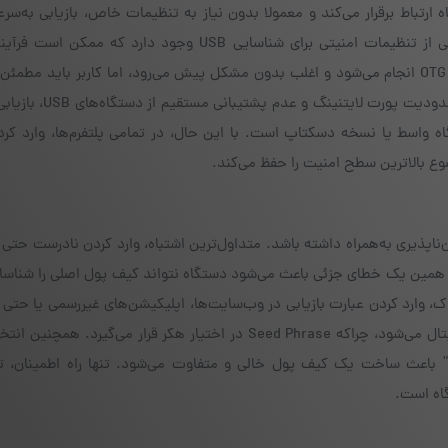
Ledger  به‌راحتی از طریق کابل USB با دستگاه ارتباط برقرار می‌کند و معمولا بدون نیاز به تنظیمات خاص، بازیابی 
می‌شود. در سیستم‌عامل مک، گاهی نیاز به اجازه دسترسی از تنظیمات امنیتی برای شناسایی USB وجود دارد 
طولانی‌تر کند.در گوشی‌های اندرویدی، اتصال از طریق کابل OTG انجام می‌شود و اغلب بدون مشکل پیش می‌رود، اما کاربر باید
گوشی از USB OTG پشتیبانی می‌کند. در آیفون به دلیل محدودیت 
 واسط یا نسخه دسکتاپ است. با این حال، در تمامی پلتفرم‌ها، وارد کرد
وع بالاترین سطح امنیت را حفظ می‌کند.
ن‌ناپذیری به‌همراه داشته باشد. متداول‌ترین اشتباه، وارد کردن نادرست حتی
یی. همین یک خطای جزئی باعث می‌شود دستگاه نتواند کیف پول اصلی را شناسا
 وارد کردن عبارت بازیابی در وب‌سایت‌ها، اپلیکیشن‌های غیررسمی یا حتی 
دیجیتال است. این اقدام زمینه‌ساز سرقت کل دارایی دیجیتال می‌شود، چراکه Seed Phrase در اختیار هکر قرار می‌گیر
رت” باعث ساخت یک کیف پول خالی و متفاوت می‌شود. تنها راه اطمینان، تمر
اه است.