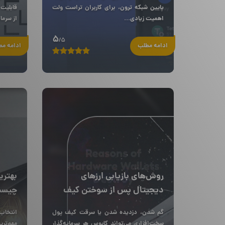
پایین شبکه ترون، برای کاربران تراست ولت
قابلیت
اهمیت زیادی...
از سرمای
5
/5
ادامه مطلب
ادامه م
روش‌های بازیابی ارزهای
بهتری
دیجیتال پس از سوختن کیف
چیست؟ + ۵ و
پول سخت افزاری | + آموزش
گم شدن، دزدیده شدن یا سرقت کیف پول
انتخاب
بازیابی کیف پول
سخت‌افزاری می‌تواند کابوس هر سرمایه‌گذار
مهم‌تری