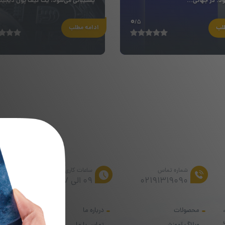
د. در جهانی...
پشتیبانی می‌شود، یک کیف پول دیجیتا
0
/5
طلب
ادامه مطلب
از تخف
شماره تماس
ساعات کاری
02191319090
۰۹ الی ۱۷
محصولات
درباره ما