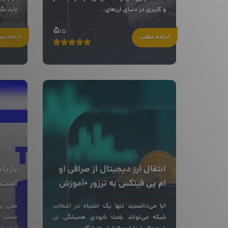
و کاربری در دنیای ارزهای...
باید بگ
5
/5
ادامه مطلب
ادامه م
انتقال ارز دیجیتال از صرافی او
بازیا
ام پی فینکس به ترزور +آموزش
است؟ 
تصویری
آیا می‌دانستید تنها یک اشتباه در انتخاب
حتی یک
شبکه می‌تواند باعث نابودی همیشگی ارز
دست رف