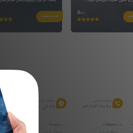
 و تامین امنیت کاربرهای حوزه‌...
باشند؛ در بازار کریپتوکارنسی صرافی‌های
5
/5
طلب
ادامه مطلب
از تخف
شماره تماس
ساعات کاری
02191319090
۰۹ الی ۱۷
محصولات
درباره ما