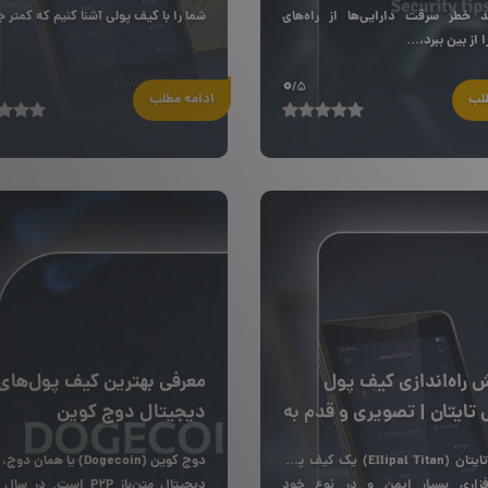
ند خطر سرقت دارایی‌ها از راه‌های
شما را با کیف پولی آشنا کنیم که کمتر ج
ا از بین ببرد،...
0
/5
طلب
ادامه مطلب
 راه‌اندازی کیف پول
معرفی بهترین کیف پول‌های 
ل تایتان | تصویری و قدم به
دیجیتال دوج کوین
الیپال تایتان (Ellipal Titan) یک کیف پول
دوج کوین (Dogecoin) یا همان 
زاری بسیار ایمن و در نوع خود