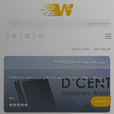
Products
search
ولت سنتر
مقالات متوسط
بررسی کیف پول سخت افزاری D’CENT
برویم....
0
/5
ادامه مطلب