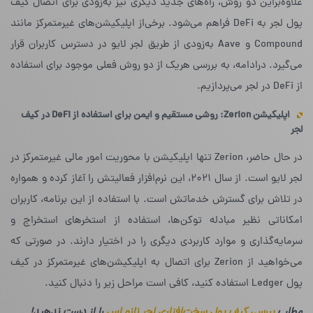
علاوه‌براین دو روش، راه‌های جدید دیگری نیز به‌زودی برای اتصال کیف
پول لجر به DeFi فراهم می‌شود. برخی‌از اپلیکیشن‌های غیرمتمرکز مانند
Compound و Aave به‌زودی از طریق لجر لایو در دسترس کاربران قرار
می‌گیرد. درادامه، به بررسی هریک از دو روش فعلی موجود برای استفاده
از DeFi در لجر می‌پردازیم.
اپلیکیشن
Zerion
: روشی مستقیم و ایمن برای استفاده از
DeFi
در کیف
لجر
در حال حاضر، Zerion تنها اپلیکیشن با محوریت امور مالی غیرمتمرکز در
لجر لایو است. از سال ۲۰۲۱، این نرم‌افزار فعالیتش را آغاز کرده و همواره
در تلاش برای گسترش خدماتش است. با استفاده از این برنامه، کاربران
امکاناتی نظیر مبادله‌ توکن‌ها، استفاده از استخرهای استخراج و
سرمایه‌گذاری و موارد کاربردی دیگری را در اختیار دارند. در صورتی که
می‌خواهید از Zerion برای اتصال به اپلیکیشن‌های غیرمتمرکز در کیف
پول Ledger استفاده کنید، کافی است مراحل زیر را دنبال کنید.
مطلب
بررسی کیف پول سخت‌افزاری لجر نانو اس
را از دست ندهید!