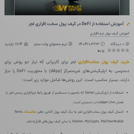
آموزش استفاده از DeFi در کیف پول سخت افزاری لجر
آموزش کیف پول نرم افزاری
0 دیدگاه
1404/03/13
تیم محتوای ولت سنتر
1714 بازدید
0
/5
خرید کیف پول سخت‌افزاری
لجر برای کاربرانی که نیاز دو روش برای
دسترسی به اپلیکیشن‌های غیرمتمرکز (dApp) با محوریت DeFi را نیاز
دارند، بسیار مناسب است. این روش‌ها شامل موارد زیر است:
استفاده از اپلیکیشن Zerion که به‌صورت مستقیم از طریق رابط نرم‌افزاری رسمی لجر یا
همان Ledger Live در دسترس است.
اتصال کیف پول سخت‌افزاری لجر به یک کیف پول آنلاین نظیر
متامسک
، Terra
Station ،MyCrypto ،MyEtherWallet یا سایر کیف پول‌های قابل‌ادغام.