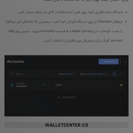
دستگاه سخت‌افزاری کیف پول لجر را با استفاده از کابل به رایانه متصل کنید.
نرم‌افزار Ethereum را روی دستگاه لجرتان اجرا کنید. درصورتی که تابه‌حال این نرم‌افزار
را نصب نکرده‌اید، در رابط Ledger Live به قسمت Accounts بروید. سپس روی add
account کلیک و ارز دیجیتال موردنظرتان را انتخاب کنید.