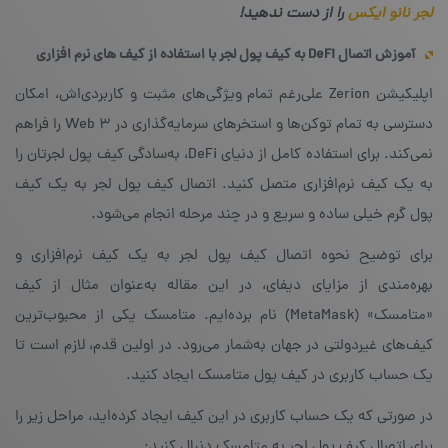
لجر نانو ایکس
را از دست ندهید!
آموزش اتصال
DeFi
به کیف پول لجر با استفاده از کیف های نرم افزاری
اپلیکیشن Zerion علی‌رغم تمام ویژگی‌های مثبت و کاربردی‌اش، امکان
دسترسی به تمام توکن‌ها و استخرهای سرمایه‌گذاری در Web 3 را فراهم
نمی‌کند. برای استفاده‌ کامل از دنیای DeFi، به‌سادگی کیف پول لجرتان را
به یک کیف نرم‌افزاری متصل کنید. اتصال کیف پول لجر به یک کیف
پول گرم خیلی ساده و سریع و در چند مرحله‌ انجام می‌شود.
برای توضیح نحوه‌ اتصال کیف پول لجر به یک کیف نرم‌افزاری و
بهره‌مندی از مزایای دیفای، در این مقاله به‌عنوان مثال از کیف
«متامسک» (MetaMask) نام برده‌ایم. متامسک یکی از محبوب‌ترین
کیف‌های غیردولتی در جهان به‌شمار می‌رود. در اولین قدم، لازم است تا
یک حساب کاربری در کیف پول متامسک ایجاد کنید.
در صورتی که یک حساب کاربری در این کیف ایجاد کرده‌اید، مراحل زیر را
برای اتصال کیف پول لجر به متامسک دنبال کنید: