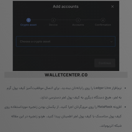
نرم‌افزار Ledger Live را روی رایانه‌تان ببندید. برای اتصال موفقیت‌آمیز کیف پول گرم
به لجر، هیچ دستگاه دیگری به کیف پول لجر دسترسی ندارد.
افزونه‌ MetaMask را روی مرورگرتان اجرا کنید. از یکسان بودن زنجیره‌ مورداستفاده روی
کیف پول متامسک با کیف پول لجر اطمینان پیدا کنید. هردو زنجیره در این مقاله
شبکه‌ اتریوم‌اند.