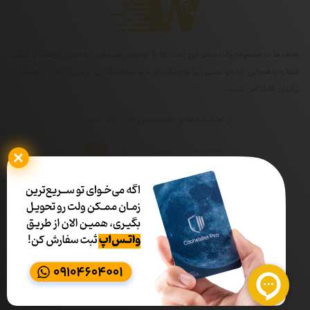
هدف ما در مجموعه ولت سنتر این است که با بهترین پشتیبانی، به‌صورت درست و اصولی
شما را راهنمایی کرده و مسیر زیبا و جذاب ترید و سرمایه‌گذاری بر روی ارزهای دیجیتال را
برایتان کاملا امن کنیم.
از تخفیف ها و جدیدترین ها با خبر شوید:
شماره تماس
ساعات کاری
02191319090
۰۹ الی ۱۷