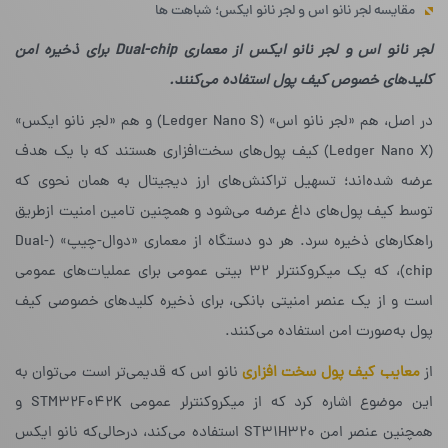
مقایسه لجر نانو اس و لجر نانو ایکس؛ شباهت ها
لجر نانو اس و لجر نانو ایکس از معماری Dual-chip برای ذخیره امن
کلیدهای خصوص کیف پول استفاده می‌کنند.
در اصل، هم «لجر نانو اس» (Ledger Nano S) و هم «لجر نانو ایکس»
(Ledger Nano X) کیف‌ پول‌های سخت‌افزاری هستند که با یک هدف
عرضه شده‌اند؛ تسهیل تراکنش‌های ارز دیجیتال به همان نحوی که
توسط کیف پول‌های داغ عرضه می‌شود و همچنین تامین امنیت ازطریق
راهکارهای ذخیره‌ سرد. هر دو دستگاه از معماری «دوال-چیپ» (Dual-
chip)، که یک میکروکنترلر ۳۲ بیتی عمومی برای عملیات‌های عمومی
است و از یک عنصر امنیتی بانکی، برای ذخیره‌ کلیدهای خصوصی کیف
پول به‌صورت امن استفاده می‌کنند.
از
معایب کیف پول سخت افزاری
نانو اس که قدیمی‌تر است می‌توان به
این موضوع اشاره کرد که از میکروکنترلر عمومی STM32F042K و
همچنین عنصر امن ST31H320 استفاده می‌کند، درحالی‌که نانو ایکس