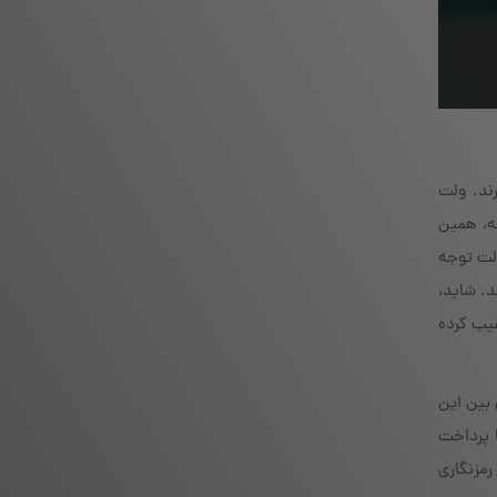
ند. ولت
ه، همین
ولت توجه
د. شاید،
غیب کرده
 بین این
ا پرداخت
رمزنگاری