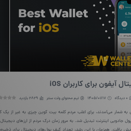
 آیفون برای کاربران iOS
0 دیدگاه
1405/01/17
تیم محتوای ولت سنتر
2829 بازدید
شمار می‌آمدند، برای اغلب مردم کلمه بیت کوین چیزی به غیر از یک کلاه
 پول جادویی اینترنت تبدیل شد. به مرور زمان درک مردم از ارزهای دیجیتال 
زایش یافت. همزمان با این رشد، تعداد کیف پول‌های دیجیتال برای ذخیره‌