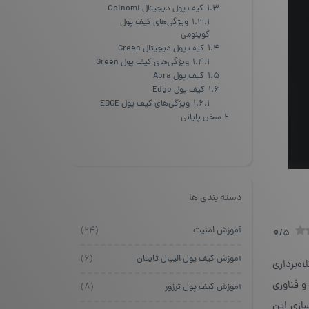
1.3
کیف پول دیجیتال Coinomi
1.3.1
ویژگی‌های کیف پول
کوینومی
1.4
کیف پول دیجیتال Green
1.4.1
ویژگی‌های کیف پول Green
1.5
کیف پول Abra
1.6
کیف پول Edge
1.6.1
ویژگی‌های کیف پول EDGE
2
سخن پایانی
دسته بندی ها
0
آموزش امنیت
(۲۴)
/5
آموزش کیف پول الیپال تایتان
(۶)
‌برداری
و فناوری
آموزش کیف پول ترزور
(۸)
سازی این