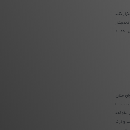
ل ارز دیجیتال آیفون جای گرفت و توانست موفقیت خود را در سال ۲۰۲۳ نیز تکرار کند.
ار ارزهای دیجیتال
گز، Time ،SALT و همچنین توکن BRD را پوشش می‌دهد. با
وان مثال،
 است. به
 نخواهد
 و ارائه