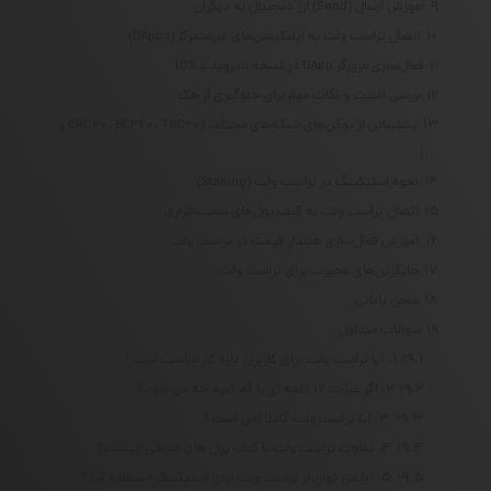
9
آموزش ارسال (Send) ارز دیجیتال به دیگران
10
اتصال تراست ولت به اپلیکیشن‌های غیرمتمرکز (DApps)
11
فعال‌سازی مرورگر DApp در نسخه اندروید و iOS
12
بررسی امنیت و نکات مهم برای جلوگیری از هک
13
پشتیبانی از توکن‌های شبکه‌های مختلف (ERC20، BEP20، TRC20 و
…)
14
نحوه استیکینگ در تراست ولت (Staking)
15
اتصال تراست ولت به کیف پول‌های سخت‌افزاری
16
آموزش فعال‌سازی هشدار قیمت در تراست ولت
17
جایگزین‌های محبوب برای تراست ولت
18
سخن پایانی
19
سوالات متداول
19.1
۱. آیا تراست ولت برای کاربران تازه کار مناسب است؟
19.2
۲. اگر عبارت ۱۲ کلمه ای را گم کنیم چه می شود؟
19.3
۳. آیا تراست ولت کاملا امن است؟
19.4
۴. تفاوت تراست ولت با کیف پول های صرافی چیست؟
19.5
۵. آیا می توان از تراست ولت برای استیکینگ استفاده کرد؟