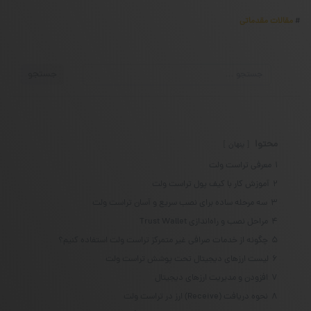
#
مقالات مقدماتی
جستجو
جستجو
برای:
محتوا
پنهان
1
معرفی تراست ولت
2
آموزش کار با کیف پول تراست ولت
3
سه مرحله ساده برای نصب سریع و آسان تراست ولت
4
مراحل نصب و راه‌اندازی Trust Wallet
5
چگونه از خدمات صرافی غیر متمرکز تراست ولت استفاده کنیم؟
6
لیست ارزهای دیجیتال تحت پوشش تراست ولت
7
افزودن و مدیریت ارزهای دیجیتال
8
نحوه دریافت (Receive) ارز در تراست ولت