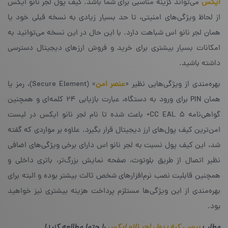
ایکس
می‌تواند گزینه مناسبی برای شما باشد. کیف پول لجر نانو ایکس
از لحاظ ویژگی‌های امنیتی، تا حد بسیار زیادی به نسخه قبلی خود یا
همان لجر نانو اس شباهت دارد. با این حال در این نسخه می‌توانید به
امکانات بسیار بیشتری برای خرید و فروش ارزهای دیجیتال دسترسی
داشته باشید.
بهره‌مندی از ویژگی‌هایی نظیر «
عنصر امن
» (Secure Element)، رمز یا
همان PIN برای ورود به دستگاه، عبارت بازیابی ۲۴ کلمه‌ای و همچنین
گواهی‌نامه CC EAL 5+ باعث شده تا نام لجر نانو ایکس در لیست
امن‌ترین کیف پول‌های ارز دیجیتال قرار بگیرد. علاوه بر مواردی که گفته
شد، این کیف پول نسبت به لجر نانو اس دارای برخی ویژگی‌های اضافی
نظیر اتصال از طریق بلوتوث، صفحه نمایش بزرگ‌تر، باتری داخلی و
همچنین قابلیت نصب نرم‌افزارهای شخص ثالث بیشتر بوده و البته برای
بهره‌مندی از این ویژگی‌ها مستلزم پرداخت هزینه بیشتری نیز خواهید
بود.
مطلب
بررسی کیف پول لجر نانو ایکس
را حتما مطالعه کنید!