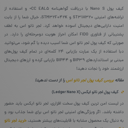
کیف پول Nano S با دریافت گواهینامه CC EAL5+ و استفاده از
تراشه‌های امنیتی ST31H320 و STM32F042K‌، خیال شما را از بابت
امنیت دارایی‌های دیجیتال آسوده خواهد کرد. لجر نانو اس به لطف
پشتیبانی از فناوری FIDO‌ امکان احراز هویت دومرحله‌ای را دارد. در
صورتی که کیف پول لجر نانو اس شما آسیب دیده یا گم شود، می‌توانید
دبا استفاده از یک عبارت بازیابی ۲۴ کلمه‌ای در تمام کیف پول‌های
مبتنی بر استانداردهای BIP39 و BIP44‌ بازیابی کرده و ارزهای دیجیتال
ارزشمند خود را نجات دهید!
مقاله
بررسی کیف پول لجر نانو اس
را از دست ندهید!
کیف پول لجر نانو ایکس (
Ledger Nano X
)
در لیست امن ترین کیف پول سخت افزاری، لجر نانو ایکس باید حضور
داشته باشد. اگر ویژگی‌های امنیتی لجر نانو اس برای شما جذاب بود و
به دنبال یک محصول مشابه با قابلیت‌های بیشتر هستید،
خرید لجر نانو