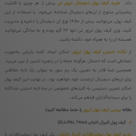
داد.
خرید کیف پول دیجیتال تروزر تی
پیش از هر چیزی با قابلیت
پشتیبانی متنوع از ارزهای دیجیتال شناخته می‌شود. با استفاده از این
کیف پول، می‌توانید بیش از ۱۶۵۰ نوع ارز دیجیتال را ذخیره و مدیریت
کنید. وزن کیف پول ترزور تی تنها ۲۲ گرم بوده و به سادگی می‌توانید
همیشه آن را به همراه خود داشته باشید.
از
نکات امنیتی کیف پول ترزور
، امکان ایجاد کلمه بازیابی به‌صورت
تصادفی است که احتمال هرگونه حمله را در زنجیره تامین از بین می‌برد.
همچنین شما قادر به تعیین یک رمز عبور به عنوان یک لایه حفاظتی
برای ارزهای دیجیتال ارزشمند خود خواهید بود. در نهایت این کیف پول
امکان تعیین دسترسی به کلیدهای خصوصی در سه لایه امنیتی جداگانه
را برای سرمایه‌گذاران فراهم می‌کند.
مقاله
بررسی کیف پول ترزور
را حتما مطالعه کنید!
کیف پول الیپال تایتان (
ELLIPAL Titan
)
خرید کیف پول سخت‌افزاری الیپال تایتان
، یک کیف پول سخت‌افزاری با