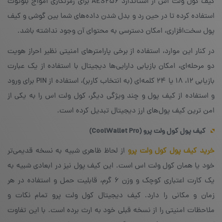
کیف کول ولت اس از استاندارد AES256 برای رمزنگاری امواج بلوتوث
استفاده کرده تا در حین رد و بدل شدن داده‌های شما بین گوشی و کیف
پول سخت‌افزاری، امکان دسترسی به محتوای آن وجود نداشته باشد.
در کنار این موارد، استفاده از برخی پارامترهای امنیتی نظیر احراز هویت
دو مرحله‌ای، امکان بازیابی دارایی‌ها دیجیتال با استفاده از یک عبارت
بازیابی ۱۲، ۱۸ یا ۲۴ کلمه‌ای (به انتخاب کاربر)، استفاده از PIN برای ورود
و استفاده از کیف پول و چند ویژگی دیگر، کول ولت اس را به یکی از
امن ترین کیف پول‌های ارز دیجیتال تبدیل کرده است.
کیف پول کول ولت پرو (
CoolWallet Pro
)
خرید کیف پول کول ولت پرو
از لحاظ ظاهری شبیه به نسخه قدیمی‌تر
خود یا همان کول ولت اس است. این کیف پول نیز در ابعادی شبیه به
یک کارت اعتباری کوچک و وزن ۶ گرم، قابلیت حمل و استفاده در هر
زمان و مکانی را دارد. کیف دیجیتال کول ولت پرو تمام نکات و
ملاحظات امنیتی را از نسخه قبلی خود به ارث برده است. با این تفاوت