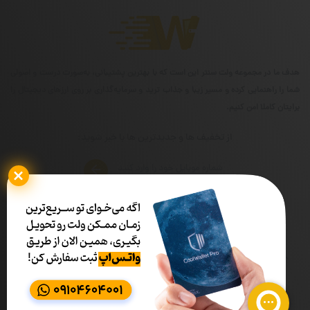
هدف ما در مجموعه ولت سنتر این است که با بهترین پشتیبانی، به‌صورت درست و اصولی
شما را راهنمایی کرده و مسیر زیبا و جذاب ترید و سرمایه‌گذاری بر روی ارزهای دیجیتال را
برایتان کاملا امن کنیم.
از تخفیف ها و جدیدترین ها با خبر شوید:
شماره تماس
ساعات کاری
02191319090
۰۹ الی ۱۷