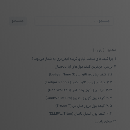
جستجو
جستجو
برای:
محتوا
پنهان
1
چرا کیف‌های سخت‌افزاری گزینه ایمن‌تری به شمار می‌روند؟
2
بررسی امن‌ترین کیف پول‌های ارز دیجیتال
2.1
کیف پول لجر نانو اس (Ledger Nano S)
2.2
کیف پول لجر نانو ایکس (Ledger Nano X)
2.3
کیف پول کول ولت اس (CoolWallet S)
2.4
کیف پول کول ولت پرو (CoolWallet Pro)
2.5
کیف پول ترزور مدل تی (Trezor T)
2.6
کیف پول الیپال تایتان (ELLIPAL Titan)
3
سخن پایانی