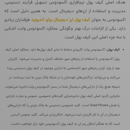
هدف اصلی کیف پول نرم‌افزاری اکسودوس تسهیل فرآیند دسترسی،
مدیریت و استفاده از ارزهای دیجیتال است. به همین دلیل است که
اکسودوس به عنوان
کیف پول ارز دیجیتال برای اندروید
طرفداران زیادی
دارد. یکی از الزامات درک بهتر چگونگی عملکرد اکسودوس ولت، آشنایی
با سه جزء اصلی این کیف پول است.
کیف پول
: اکسودوس ولت کاربردی مشابه با سایر کیف پول‌ها دارد. عملکرد اصلی کیف
پول اکسودوس با استفاده از رمزهای عبور مختلف کنترل و مدیریت می‌شود. کاربران
بعد از وارد کردن رمزهای عبور اختصاصی به دارایی موجود در کیف پول دسترسی پیدا
می‌کنند و می‌توانند تراکنش‌های خودشان را در شبکه بلاک چین به ثبت برسانند؛ در
نتیجه هیچ یک از دارایی‌های دیجیتال شما در بستر اکسودوس ولت ذخیره نمی‌شوند.
بنابراین کاربرد اصلی کیف پول ذخیره‎‌سازی کلیدهای خصوصی، عمومی و عبارت بازیابی
یا همان Seed Phrase است. کلید خصوصی دسترسی به بلاک چینی را که دارایی‌های
دیجیتال در آن با نام کاربران ثبت می‌شود، امکان‌پذیر می‌کند. کلید عمومی آدرسی
است که به هنگام انتقال رمز ارز به کیف پول اکسودوس خود نیاز خواهید داشت.