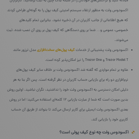
مبادله کنید و تراکنش‌های خودتان را در شبکه‌ بلاک چین به ثبت برسانید. کارگزاران
اکسودوس ولت به منظور ارتقاء سیستم امنیتی کیف پول را به گونه‌ای طراحی کردند
که هیچ اطلاعاتی از جانب کاربران در آن ذخیره نشود. بنابراین تمام کلیدهای
خصوصی، عمومی و… شما بر روی دستگاهی که کیف پول بر روی آن نصب شده، ثبت
می‌شوند.
اکسودوس ولت پشتیبانی از خدمات
کیف پول‌های سخت‌افزاری
مدل ترزور مانند
Trezor Model T و Trezor One را نیز امکان‌پذیر کرده است.
علاوه بر تمام مواردی که گفته شد اکسودوس ولت بر خلاف سایر کیف پول‌های
نرم‌افزار‌ی دو راه برای بازیابی حساب کاربران در نظر گرفته است. پس اگر بنا به هر
دلیلی امکان دسترسی به اکسودوس ولت خود را نداشتید، نگران نباشید. اولین روش
بدین صورت است که شما از عبارت بازیابی ۱۲ کلمه‌ای استفاده می‌کنید؛ اما در روش
بعدی اکسودوس ولت ایمیلی برای کاربر ارسال می‌کند تا بتواند از طریق آن حساب
کاربری خود را بازیابی کند.
اکسودوس ولت چه نوع کیف پولی است؟