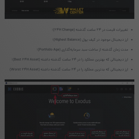
تغییرات قیمت در ۲۴ ساعت گذشته (24H Change)؛
ارز دیجیتال موجود در کیف پول (Highest Balance)؛
مدت زمان گذشته از ساخت سبد سرمایه‌گذاری (Portfolio Age)؛
ارز دیجیتالی که بهترین عملکرد را در ۲۴ ساعت گذشته داشته (Best 24H Asset)؛
ارز دیجیتالی که بدترین عملکرد را در ۲۴ ساعت گذشته داشته (Worst 24H Asset)