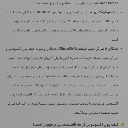
Seed Phrase هم عبارت بازیابی ۱۲ کلمه‌ای کیف پول شما است.
سبد سرمایه‌گذاری
: بخشی از کیف پول اکسودوس که Portfolia نام‌گذاری شده است،
تمام اطلاعات مربوط به سبد سرمایه‌گذاری شما را با جزئیات به نمایش درمی‌آورد.
علاوه بر آن نوسانات و تغییرات ناگهانی قیمت هم در قالب نمودار قابل مشاهده
است.
همکاری با صرافی شیپ شیفت (ShapeShift)
: همکاری و پیوند کیف پول اکسودس و
صرافی شیپ شیفت فرصت منحصربه‌فردی را برای کاربران به وجود آورده است. شیپ
شیفت یکی از صرافی‌های شناخته شده و فعال در حوزه ارزهای دیجیتال است که
خدمات قابل قبولی در زمینه‌ انجام معاملات، حفظ امنیت و حریم خصوصی به کاربران
خود ارائه می‌دهد. بنابراین شما می‌توانید از طریق کیف پول اکسودوس مستقیما به
صرافی شیپ شیفت متصل شوید. نکته قابل توجه این است که کاربران کیف پول
اکسودس می‌توانند با سرعت بیشتر و سیستم امنیتی نسبتا بهتری به خدمات صرافی
شیپ شیفت دسترسی پیدا کنند.
کیف پول اکسودوس از چه قابلیت‌هایی برخوردار است؟