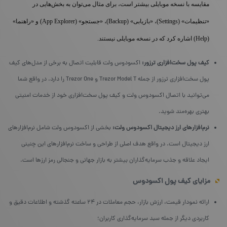
مقایسه با نسخه موبایلی بیشتر است، برای مثال می‌توان به بخش‌هایی در
«تنظیمات» (Settings)، «بازیابی» (Backup)، «جستجو» (App Explorer) و «راهنما»
(Help) اشاره کرد که در نسخه‌ موبایلی نیستند.
کیف پول سخت‌افزاری ترزور:
اکسودوس ولت قابلیت اتصال به برخی از مدل‌های کیف
پول‌ سخت‌افزاری ترزور از جمله Trezor Model T و Trezor One را دارد. در واقع شما
می‌توانید با اتصال اکسودوس ولت و کیف پول سخت‌افزاری خود از خدمات امنیتی
بهتری بهره‌مند شوید.
نرم‌افزارهای ارز دیجیتال اکسودوس ولت:
بخشی از اکسودوس ولت شامل نرم‌افزارهای
ارز دیجیتال است. در واقع هدف اصلی از طراحی و ساخت نرم‌افزارهای این چنینی
ایجاد علاقه و جذب سرمایه‌گذاران بیشتر به بازار جهانی و جنجالی رمز ارزها است.
مزایای کیف پول اکسودوس
ارائه نمودار قیمت، ارزش بازار، حجم معاملات در ۲۴ ساعته گذشته و اطلاعات دقیق و
کاربردی دیگر از جمله سبد سرمایه‌گذاری کاربران؛