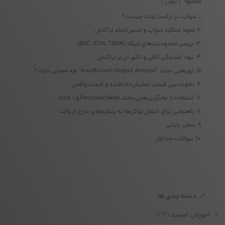
محتوا
پنهان
1
سواپ در تراست ولت چیست؟
2
نحوه عملکرد سواپ و مسیر انجام تراکنش
3
بررسی محدودیت‌های شبکه (BSC، ETH، TRON)
4
نبود نقدینگی کافی و تاثیر آن بر تراکنش
5
ارورهایی مانند “Insufficient Output Amount” چه معنایی دارند؟
6
تفاوت بین قیمت نمایش‌داده‌شده و قیمت واقعی
7
استفاده از جایگزین‌هایی مانند PancakeSwap و ۱ inch
8
راهنمایی برای انتقال توکن‌ها به پلتفرم‌های خارج از والت
9
سخن پایانی
10
سوالات متداول
دسته بندی ها
آموزش امنیت
(۲۴)