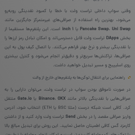
وقتی سواپ داخلی تراست ولت با خطا یا کمبود نقدینگی روبه‌رو
می‌شود، بهترین راه استفاده از صرافی‌های غیرمتمرکز جایگزین مانند
Uni Swap
،
Pancake Swap
یا
۱ inch
است. این پلتفرم‌ها مستقیما از
بخش
DApps
تراست ولت قابل دسترسی‌اند و امکان تبادل رمز ارزها را
با نقدینگی بیشتر و نرخ بهتر فراهم می‌کنند. با اتصال کیف پول به این
صرافی‌ها، تراکنش‌ها سریع‌تر و دقیق‌تر انجام می‌شود و کنترل بیشتری
روی اسلیپیج و مسیر تبدیل خواهید داشت.
راهنمایی برای انتقال توکن‌ها به پلتفرم‌های خارج از والت
در صورت ناموفق بودن سواپ در تراست ولت، می‌توان دارایی را به
صرافی‌هایی با نقدینگی بالاتر مانند
OKX
،
Binance
یا
Gate.io
منتقل
کرد. کافی است شبکه درست (مثلا BSC یا ETH) انتخاب شود، آدرس
واریز صرافی مقصد را در بخش
Send
تراست ولت وارد کنید و از داشتن
کارمزد گس کافی اطمینان حاصل نمایید. این روش برای تبدیل مبالغ بالا