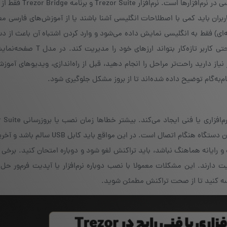
Trezor برای ایرانی‌ها چالشی کوچک دارد و آن نبود زبان فارسی در ن
بران باید کمی با اصطلاحات انگلیسی آشنا باشند یا از آموزش‌های فارسی م
 مثلا بخش Recovery Seed (عبارت بازیابی ۲۴ کلمه‌ای) فقط به انگلیسی نمایش داده می‌شود و وارد کردن اشتباه آن باع
دارایی می‌شود. رابط کاربری Trezor ساده طراحی شده تا حتی کاربر تازه‌کار بت
نیاز دارید راحت‌تر مراحل را انجام دهید، قبل از راه‌اندازی، ویدیوهای آموز
ام‌به‌گام توضیح داده شده‌اند تا از بروز مشکل جلوگیری شود.
Trezor Bridge رخ می‌دهد. یک مشکل رایج شناسایی نشدن دستگاه هنگام اتصال است. در این 
رایانه هماهنگ نباشد، باید تراکنش لغو شود و دوباره امتحان کنید. برخی کا
افزار یا مشکل بروزرسانی فرم‌ور (Firmware) شکایت دارند. این مشکلات معمولا با نصب دوباره نرم‌افزار یا آپدیت فرم‌
یسه کنید تا از صحت تراکنش مطمئن شوید.