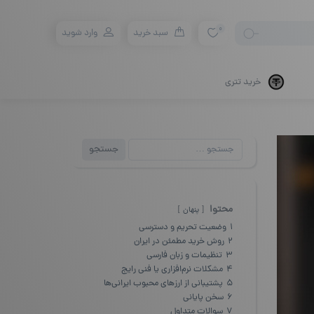
0
سبد خرید
وارد شوید
خرید تتری
جستجو
جستجو
برای:
محتوا
پنهان
1
وضعیت تحریم و دسترسی
2
روش خرید مطمئن در ایران
3
تنظیمات و زبان فارسی
4
مشکلات نرم‌افزاری یا فنی رایج
5
پشتیبانی از ارزهای محبوب ایرانی‌ها
6
سخن پایانی
7
سوالات متداول