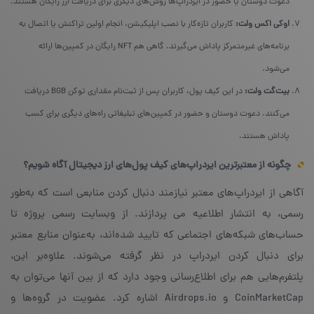
دعوت دوستان یا حضور در ایردراپ‌ها روش‌های دیگری برای دریافت ارز رایگان هستند.
اوکی اکس ولت:
کاربران تازه‌کار با نصب اپلیکیشن، انجام اولین تراکنش یا اتصال به
برنامه‌های غیرمتمرکز پاداش می‌گیرند. گاهی هم NFT رایگان در کمپین‌ها ارائه
می‌شود.
بیت‌گت ولت:
در این کیف پول، کاربران پس از ثبت‌نام مقداری توکن BGB دریافت
می‌کنند. دعوت دوستان و حضور در کمپین‌های تبلیغاتی راه‌های دیگری برای کسب
پاداش هستند.
چگونه از معتبرترین ایردراپ‌های کیف پول‌های ارز دیجیتال آگاه شویم؟
آگاهی از ایردراپ‌های معتبر نیازمند دنبال کردن منابعی است که به‌طور
رسمی، به انتشار اطلاعیه می پردازند. از وبسایت رسمی پروژه تا
حساب‌های شبکه‌های اجتماعی که تایید شده‌اند، به‌عنوان منابع معتبر
برای دنبال کردن ایردراپ در نظر گرفته می‌شوند. علاوه‌بر این،
پلتفرم‌هایی هم برای اطلاع‌رسانی وجود دارد که از بین آنها می‌توان به
CoinMarketCap و Airdrops.io اشاره کرد. عضویت در گروه‌ها و