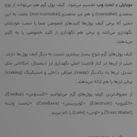
موبایلی
و
تحت وب
تقسیم می‌شود. کیف پول گرم هم می‌تواند از نوع
متصدی (custodial) و هم غیر متصدی (non-custodial) باشد، به این
معنی که برخی کیف پول‌ها کلیدهای خصوصی شما را سمت خودشان
نگهداری می‌کنند و برخی هم نگهداری از کلید خصوصی را به کاربر
می‌دهند.
کیف پول‌های گرم تنوع بسیار بیشتری نسبت به دیگر کیف پول‌ها دارند.
خیلی از آن‌ها در کنار قابلیت اصلی نگهداری ارز دیجیتال، امکاناتی مثل
تبدیل ارزها به یکدیگر (swap)،‌ صرافی داخلی و استیکینگ (staking)
برخی ارزها را هم ارائه می‌دهند.
از معروف‌ترین کیف پول‌های گرم می‌توانیم «اکسدوس» (Exodus)،
«الکتروم» (Electrum)، «کوین‌بیس» (CoinBase)، «تراست ولت»
(Trust Wallet) و «لومی» (Lumi) را نام ببریم.