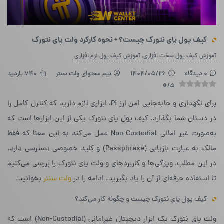
کیف پول پای نتورک چیست؟ + نحوه کارکرد ولت پای نتورک
,
آموزش کیف پول سخت افزاری
آموزش کیف پول نرم افزاری
0 دیدگاه
1404/05/26
تیم محتوای ولت سنتر
740 بازدید
0
/5
برای نگهداری و جابه‌جایی امن ارز Pi، ابزاری لازم دارید که کنترل کامل را
در دستان شما بگذارد. کیف پول پای نتورک یکی از این ابزارها است که
به‌صورت غیر امانی Non-Custodial عمل می‌کند به این معنا که فقط
مالک به عبارت بازیابی (Passphrase) و کلید خصوصی دسترسی دارد.
در این مطلب، ویژگی‌ها و کاربردهای و ولت پای نتورک را بررسی می‌کنیم
تا استفاده حرفه‌ای از آن را یاد بگیرید. ادامه را در
ولت سنتر
بخوانید.
کیف پول پای نتورک چیست و چگونه کار می‌کند؟
ولت پای نتورک یک ابزار دیجیتال غیرامانی (Non-Custodial) است که