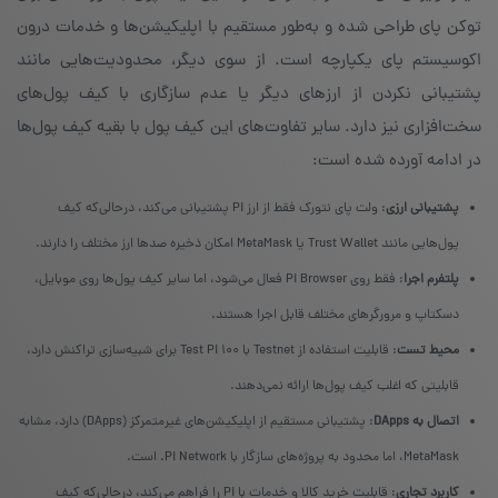
توکن پای طراحی شده و به‌طور مستقیم با اپلیکیشن‌ها و خدمات درون
اکوسیستم پای یکپارچه است. از سوی دیگر، محدودیت‌هایی مانند
پشتیبانی نکردن از ارزهای دیگر یا عدم سازگاری با کیف پول‌های
سخت‌افزاری نیز دارد. سایر تفاوت‌های این کیف پول با بقیه کیف پول‌ها
در ادامه آورده شده است:
پشتیبانی ارزی
: ولت پای نتورک فقط از ارز Pi پشتیبانی می‌کند، درحالی‌که کیف
پول‌هایی مانند Trust Wallet یا MetaMask امکان ذخیره صدها ارز مختلف را دارند.
پلتفرم اجرا
: فقط روی Pi Browser فعال می‌شود، اما سایر کیف پول‌ها روی موبایل،
دسکتاپ و مرورگرهای مختلف قابل اجرا هستند.
محیط تست
: قابلیت استفاده از Testnet با ۱۰۰ Test Pi برای شبیه‌سازی تراکنش دارد،
قابلیتی که اغلب کیف پول‌ها ارائه نمی‌دهند.
اتصال به DApps
: پشتیبانی مستقیم از اپلیکیشن‌های غیرمتمرکز (DApps) دارد، مشابه
MetaMask، اما محدود به پروژه‌های سازگار با Pi Network. است.
کاربرد تجاری
: قابلیت خرید کالا و خدمات با Pi را فراهم می‌کند، درحالی‌که کیف