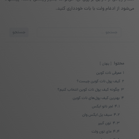
می‌شود از ادغام ولت با بات خودداری کنید.
جستجو
جستجو
برای:
محتوا
پنهان
1
معرفی نات کوین
2
کیف پول نات کوین چیست؟
3
چگونه کیف پول نات کوین انتخاب کنیم؟
4
بهترین کیف پول‌های نات کوین
4.1
لجر نانو ایکس
4.2
سیف پل ایکس وان
4.3
تون کیپر
4.4
مای تون ولت