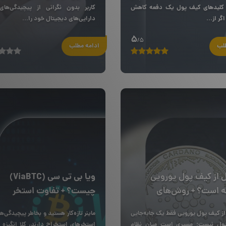
ی کلیدهای کیف پول یک دفعه کاهش
کاربر بدون نگرانی از پیچیدگی‌های
گر از...
دارایی‌های دیجیتال خود را...
5
/5
طلب
ادامه مطلب
ل از کیف پول یورویی
ویا بی تی سی (ViaBTC)
ه است؟ + روش‌های
چیست؟ + تفاوت استخر
 انتقال
ViaBTC با بایننس
از کیف پول یورویی فقط یک جابه‌جایی
ماینر تازه‌کار هستید و بخاطر پیچیدگی‌ه
ول نیست؛ مسیری است میان نظام
استخرهای استخراج دارند، کلا انگیزه 