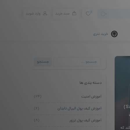
0
سبد خرید
وارد شوید
خرید تتری
جستجو
جستجو
برای:
دسته بندی ها
آموزش امنیت
(۲۴)
کیف پول سیف پل (SafePal)
آموزش کیف پول الیپال تایتان
(۶)
آموزش کیف پول ترزور
(۸)
ند که