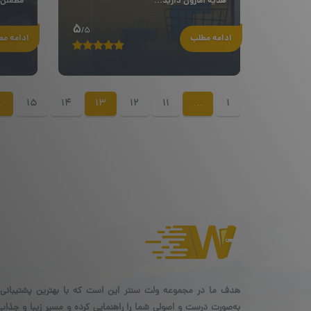
هدیه آمازون دارید...
مطمئن‌ت
5
/5
ادامه مطلب
ادامه م
…
15
14
13
12
11
…
1
هدف ما در مجموعه ولت سنتر این است که با بهترین پشتیبانی،
به‌صورت درست و اصولی شما را راهنمایی کرده و مسیر زیبا و جذاب