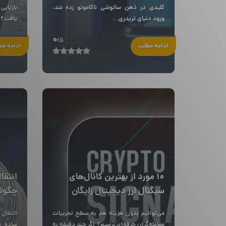
کلیدی در ذهن ساتوشی ناکاموتو زده شد،
بازیاب
ورود دنیای تریدری...
یافت؟ ا
0
/5
ادامه مطلب
ادامه م
۱۰ مورد از بهترین کانال‌های
انتقا
سیگنال ارز دیجیتال رایگان
چگون
مختلف
می‌توانیم بدون هزینه هم به سطح تجربیات
انتقال 
معامله‌گران حرفه‌ای برسیم؟ اگر چند دقیقه به
ساده پ