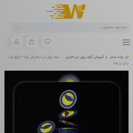
Products
search
ولت سنتر
آموزش کیف پول نرم افزاری
کیف پول ارز دیجیتال لونا + انواع ولت
برای ارز لونا