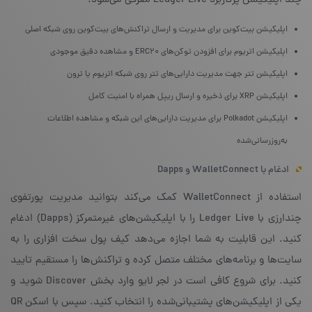
چند اپلیکیشن پرکاربرد Ledger Live معرفی می‌شود:
اپلیکیشن بیت‌کوین برای مدیریت و ارسال تراکنش‌های بیت‌کوین روی شبکه اصلی
اپلیکیشن اتریوم برای افزودن توکن‌های ERC20 و مشاهده دقیق موجودی
اپلیکیشن تتر جهت مدیریت دارایی‌های تتر روی شبکه اتریوم یا ترون
اپلیکیشن XRP برای ذخیره و ارسال ریپل همراه با امنیت کامل
اپلیکیشن Polkadot برای مدیریت دارایی‌های این شبکه و مشاهده اطلاعات
به‌روزرسانی‌شده
ادغام با WalletConnect و Dapps
استفاده از WalletConnect کمک می‌کند بتوانید مدیریت پورتفوی
چندارزی با Ledger Live را با اپلیکیشن‌های غیرمتمرکز (Dapps) ادغام
کنید. این قابلیت به شما اجازه می‌دهد کیف پول سخت ‌افزاری را به
سایت‌ها و برنامه‌های مختلف متصل کرده و تراکنش‌ها را مستقیم تایید
کنید. برای شروع کافی است در لجر لایو وارد بخش Discover شوید و
یکی از اپلیکیشن‌های پشتیبانی‌شده را انتخاب کنید. سپس با اسکن QR