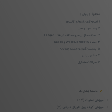
محتوا
پنهان
1
اضافه‌کردن ارزها و اکانت‌ها
2
رصد سود و ضرر
3
استفاده از اپ‌های مختلف در Ledger Live
4
ادغام با WalletConnect و Dapps
5
پشتیبان‌گیری و امنیت چندلایه
6
سخن پایانی
7
سوالات متداول
دسته بندی ها
آموزش امنیت
(۲۴)
آموزش کیف پول الیپال تایتان
(۶)