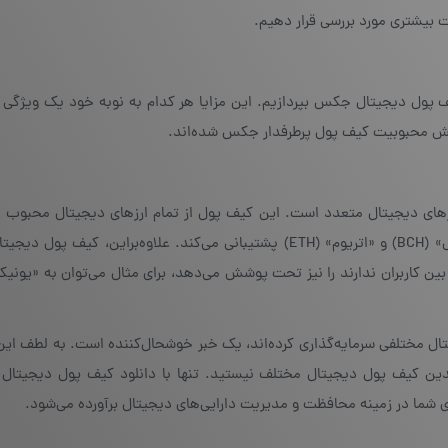
یف پول دیجیتال جکس بپردازیم. این مزایا هر کدام به نوبه خود یک ویژگی 
زایش محبوبیت کیف پول پرطرفدار جکس شده‌اند.
های دیجیتال متعدد است. این کیف پول از تمام ارزهای دیجیتال محبوب باز
«بیت کوین» (BTC)، «لایت کوین» (LTC)، «بیت کوین کش» (BCH) و «اتریوم» (ETH) پشتیبانی می‌کند. علاوه‌براین، 
خدمات مربوط به برخی از رمزارزها که محبوبیت چندانی در بین کاربران ندارند را نیز تحت پوشش می‎‌دهد، برای مثا
یتال مختلفی سرمایه‌گذاری کرده‌اند، یک خبر خوشحال‌کننده است. به لطف این
چندین کیف پول‌ دیجیتال مختلف نیستید. تنها با دانلود کیف پول دیجیتا
های شما در زمینه محافظت و مدیریت دارایی‌های دیجیتال برآورده می‌شود.