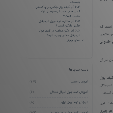
چیست؟
6.4
آیا کیف پول جکس برای کسانی
که ارزهای دیجیتال متنوعی دارند،
مناسب است؟
6.5
آیا دانلود کیف پول دیجیتال
جکس رایگان است؟
ول Jaxx یک کیف پول دیجیتالی است که
6.6
آیا امکان معامله در کیف پول
ریع‌ترین
دیجیتال جکس وجود دارد؟
7
سخن پایانی
ن اتریوم به نام «آنتونی
ن در آن
دسته بندی ها
 کیف پول
آموزش امنیت
(۲۴)
علاوه‌براین، کیف پول دیجیتال
آموزش کیف پول الیپال تایتان
(۶)
ه است.
آموزش کیف پول ترزور
(۸)
ودهای خود را به رقم ۱.۲ میلیون بار برساند. این
هر چیزی
آموزش کیف پول سخت افزاری
(۸۹)