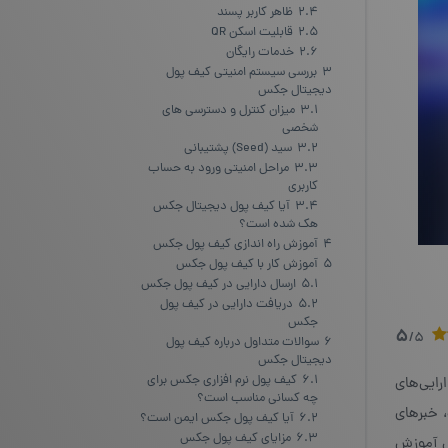
2.4
ظاهر کاربر پسند
2.5
قابلیت اسکن QR
2.6
خدمات رایگان
3
بررسی سیستم امنیتی کیف پول
دیجیتال جکس
3.1
میزان کنترل و دسترسی ‌های
شخصی
3.2
سید (Seed) پشتیبانی
3.3
مراحل امنیتی ورود به حساب
کاربری
3.4
آیا کیف پول دیجیتال جکس
هک شده است؟
4
آموزش راه اندازی کیف پول جکس
5
آموزش کار با کیف پول جکس
5.1
ارسال دارایی در کیف پول جکس
5.2
دریافت دارایی در کیف پول
جکس
5
/5
6
سوالات متداول درباره کیف پول
دیجیتال جکس
6.1
کیف پول نرم افزاری جکس برای
رایی‌های
چه کسانی مناسب است؟
ت است، خبرهای
6.2
آیا کیف پول جکس ایمن است؟
6.3
مزایای کیف پول جکس
مل آموزش