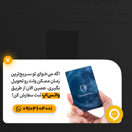
دریافت تراکنش در کول ولت
مراحل دریافت تراکنش بسیار ساده است. کافیست روی گزینه Trade و
سپس Receive coins or tokens بزنیم.
طبق تصویر زیر، ارز مورد نظر را در بالا سمت راست انتخاب کرده و آدرس
کیف پول‌مان را به دو صورت رشته‌ کاراکتری و هم‌چنین کد QR‌ مشاهده