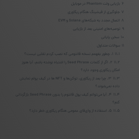
6
بازیابی ولت Phantom در موبایل
7
جلوگیری از فیشینگ هنگام ریکاوری
8
اتصال مجدد به شبکه‌های Solana و EVM
9
توصیه‌های امنیتی بعد از بازیابی
10
سخن پایانی
11
سوالات متداول
11.1
۱. چطور بفهمم نسخه فانتومی که نصب کردم تقلبی نیست؟
11.2
۲. اگر از کلمات Seed Phrase را اشتباه نوشته باشم، آیا هنوز
امکان ریکاوری وجود دارد؟
11.3
۳. چرا بعد از ریکاوری، توکن‌ها و NFT ها در کیف پولم نمایش
داده نمی‌شوند؟
11.4
۴. آیا می‌توانم کیف پول فانتوم را بدون Seed Phrase بازگردانی
کنم؟
11.5
۵. استفاده از وای‌فای عمومی هنگام ریکاوری خطر دارد؟