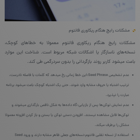
مشکلات رایج هنگام ریکاوری فانتوم
مشکلات رایج هنگام ریکاوری فانتوم معمولا به خطاهای کوچک،
نسخه‌های ناسازگار یا اشکالات شبکه مربوط است. شناخت این موارد
باعث میشود کاربر روند بازگردانی را بدون سردرگمی طی کند.
عدم تشخیص Seed Phrase:این خطا زمانی رخ میدهد که کلمات با فاصله نادرست،
ترتیب اشتباه یا حروف مشابه وارد شوند. حتی یک اشتباه کوچک باعث میشود برنامه
عبارت را نپذیرد.
عدم نمایش توکن‌ها پس از بازیابی:گاه داده‌ها به شکل ناقص بارگذاری میشوند و
توکن‌ها قابل مشاهده نیستند. افزودن دستی توکن یا بستن و باز کردن افزونه معمولا
مشکل را برطرف میکند.
استفاده از نسخه تقلبی فانتوم:نسخه‌های جعلی ظاهر مشابه دارند و ورود Seed