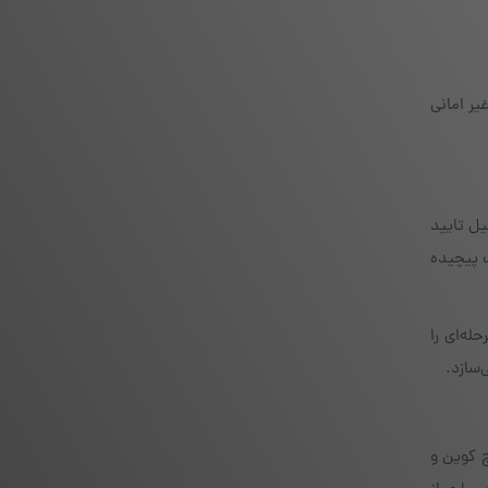
یر امانی
یمیل تایید
ت پیچیده
له‌ای را
سازد.
ج کوین و