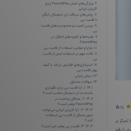
6
ویژگی‌های اصلی FaucetPay برای
کاربران ایرانی
7
روش‌های دریافت ارز دیجیتال رایگان
با فاست پی
8
بررسی امنیت و محدودیت‌های فاست
پی
9
هزینه‌ها و کارمزدهای انتقال در
FaucetPay
10
مزایا و معایب استفاده از فاست پی
11
نکات مهم در استفاده ایمن از فاست
پی
12
استراتژی‌های افزایش درآمد با کیف
پول فاست پی
13
سخن پایانی
14
سوالات متداول
14.1
۱. آیا فاست پی برای نگهداری
بلندمدت ارز دیجیتال مناسب است؟
14.2
۲. حداقل برداشت در
FaucetPay چقدر است؟
5
/5
14.3
۳. آیا کاربران ایرانی می‌توانند
بدون مشکل از فاست پی استفاده
تمرکز بر
کنند؟
14.4
۴. فاست پی چقدر امن است؟
ی را رقم