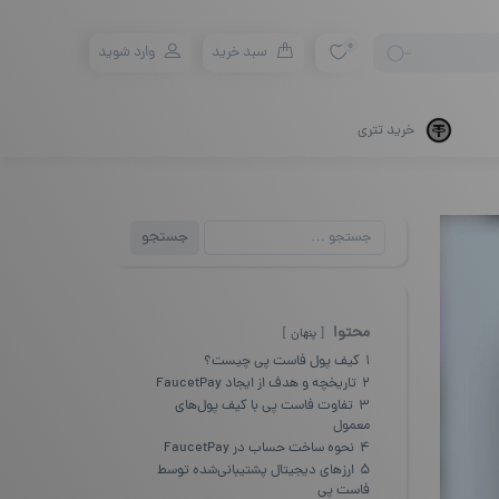
0
سبد خرید
وارد شوید
خرید تتری
جستجو
جستجو
برای:
محتوا
پنهان
1
کیف پول فاست پی چیست؟
2
تاریخچه و هدف از ایجاد FaucetPay
3
تفاوت فاست پی با کیف پول‌های
معمول
4
نحوه ساخت حساب در FaucetPay
5
ارزهای دیجیتال پشتیبانی‌شده توسط
فاست پی