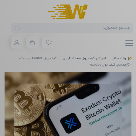
Products
search
ولت سنتر
آموزش کیف پول سخت افزاری
کیف پول exodus چیست؟
+کاربردهای کیف پول exodus