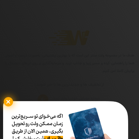
هدف ما در مجموعه ولت سنتر این است که با بهترین پشتیبانی، به‌صورت درست و اصولی
شما را راهنمایی کرده و مسیر زیبا و جذاب ترید و سرمایه‌گذاری بر روی ارزهای دیجیتال را
برایتان کاملا امن کنیم.
از تخفیف ها و جدیدترین ها با خبر شوید:
شماره تماس
ساعات کاری
02191319090
۰۹ الی ۱۷