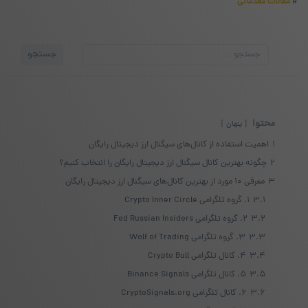
#
مقالات مقدماتی
جستجو
جستجو
برای:
محتوا
پنهان
1
اهمیت استفاده از کانال‌های سیگنال ارز دیجیتال رایگان
2
چگونه بهترین کانال سیگنال ارز دیجیتال رایگان را انتخاب کنیم؟
3
معرفی ۱۰ مورد از بهترین کانال‌های سیگنال ارز دیجیتال رایگان
3.1
۱. گروه تلگرامی Crypto Inner Circle
3.2
۲. گروه تلگرامی Fed Russian Insiders
3.3
۳. گروه تلگرامی Wolf of Trading
3.4
۴. کانال تلگرامی Crypto Bull
3.5
۵. کانال تلگرامی Binance Signals
3.6
۶. کانال تلگرامی CryptoSignals.org