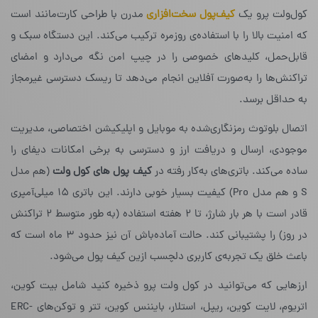
کول‌ولت پرو یک
کیف‌پول سخت‌افزاری
مدرن با طراحی کارت‌مانند است
که امنیت بالا را با استفاده‌ی روزمره ترکیب می‌کند. این دستگاه سبک و
قابل‌حمل، کلیدهای خصوصی را در چیپ امن نگه می‌دارد و امضای
تراکنش‌ها را به‌صورت آفلاین انجام می‌دهد تا ریسک دسترسی غیرمجاز
به حداقل برسد.
اتصال بلوتوث رمزنگاری‌شده به موبایل و اپلیکیشن اختصاصی، مدیریت
موجودی، ارسال و دریافت ارز و دسترسی به برخی امکانات دیفای را
ساده می‌کند. باتری‌های به‌کار رفته در
کیف
پول
های
کول
ولت
(هم مدل
S و هم مدل Pro) کیفیت بسیار خوبی دارند. این باتری ۱۵ میلی‌آمپری
قادر است با هر بار شارژ، تا ۲ هفته استفاده‌ (به طور متوسط ۲ تراکنش
در روز) را پشتیبانی کند. حالت آماده‌باش آن نیز حدود ۳ ماه است که
باعث خلق یک تجربه‌ی کاربری دلچسب ازین کیف پول می‌شود.
ارزهایی که می‌توانید در کول ولت پرو ذخیره کنید شامل بیت کوین،
اتریوم، لایت کوین، ریپل، استلار، بایننس کوین، تتر و توکن‌های ERC-