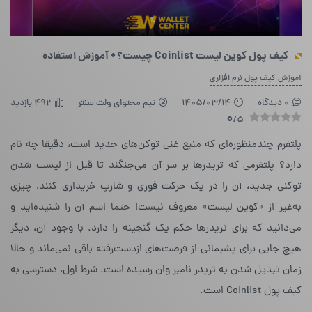
کیف پول کوین لیست Coinlist چیست؟ + آموزش استفاده
آموزش کیف پول نرم افزاری
0 دیدگاه
1405/03/14
تیم محتوای ولت سنتر
492 بازدید
0
/5
پلتفرم چندمنظوره‌ای که منبع غنی توکن‌های جدید است، دقیقا چه نام
دارد؟ پلتفرمی که تریدرها بر سر آن می‌جنگند تا قبل از لیست شدن
توکنی جدید، آن را در یک حرکت فوری و شارپ خریداری کنند، چیزی
به‌غیر از «کوین لیست» معروف نیست! حتما اسم آن را شنیده‌اید و
می‌دانید که برای تریدرها حکم یک گنجینه را دارد. با وجود آن، دیگر
هیچ جایی برای پشیمانی از فرصت‌های از‌دست‌رفته باقی نمی‌ماند و حالا
زمان تبدیل شدن به تریدر نامبر وان رسیده است. شرط اول، دسترسی به
کیف پول Coinlist است.