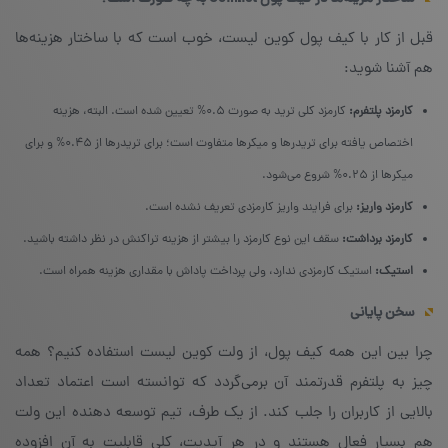
قبل از کار با کیف پول کوین لیست، خوب است که با ساختار هزینه‌ها
هم آشنا شوید:
کارمزد پلتفرم:
کارمزد کلی ترید به صورت ۰.۵% تعیین شده است. البته، هزینه‌
اختصاص یافته برای تریدرها و میکرها متفاوت است؛ برای تریدرها از ۰.۴۵% و برای
میکرها از ۰.۲۵% شروع می‌شود.
کارمزد واریز:
برای فرایند واریز کارمزدی تعریف نشده است.
کارمزد برداشت:
سقف این نوع کارمزد را بیشتر از هزینه تراکنش در نظر داشته باشید.
استیک:
استیک کارمزدی ندارد، ولی پرداخت پاداش با مقداری هزینه همراه است.
سخن پایانی
چرا بین این همه کیف پول، از ولت کوین لیست استفاده کنیم؟ همه
چیز به پلتفرم قدرتمند آن برمی‌گردد که توانسته است اعتماد تعداد
بالایی از کاربران را جلب کند. از یک طرف، تیم توسعه دهنده این ولت
هم بسیار فعال هستند و در هر آپدیت، کلی قابلیت به آن افزوده