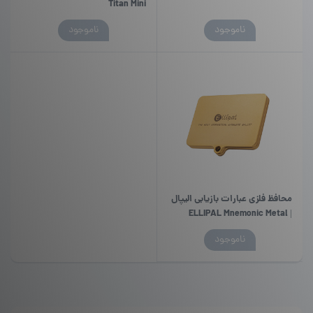
Titan Mini
این
ناموجود
ناموجود
محصول
دارای
انواع
مختلفی
می
باشد.
گزینه
ها
ممکن
است
در
محافظ فلزی عبارات بازیابی الیپال
صفحه
| ELLIPAL Mnemonic Metal
محصول
انتخاب
ناموجود
شوند