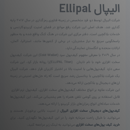
الیپال
Ellipal
شرکت الیپال توسط دو فرد متخصص در زمینه فناوری رمزگذاری در سال 2017 پایه
گذاری شد. هدف اصلی این شرکت رفع موانع در فضای امنیت کریپتوکارنسی و
خدمات بلاکچین است. دفتر مرکزی این شرکت در هنگ کنگ واقع شده و به منظور
پاسخگویی سریع به نیاز مشتریان، در برخی از کشورها مانند، استرالیا، آلمان،
ایالات متحده و انگلستان نمایندگی دارد.
در سال ۲۰۱۹ با معرفی مفهوم کیف‌پول سرد (Cold Wallet) این شرکت کیف‌پول
سخت افزاری خود با نام تایتان (ELLIPAL Titan)را روانه بازار کرد. این شرکت
سعی دارد کیف‌پول‌هایی با امنیت بالا در اختیار کاربران قرار دهد. شرکت الیپال
یک شرکت بلاکچینی با پتانسیل رشد سریع است که راه حل‌های امنیتی در زمینه
ارزهای دیجیتال و بلاکچین ارائه می‌دهد.
این شرکت علاوه بر انواع مختلف کیف‌پول‌های سخت افزاری، کیف‌پول نرم افزاری
قابل استفاده بر روی گوشی تلفن همراه را هم پشتیبانی می‌کند. این کیف‌پول‌ها
خدمات مبادله‌ای انواع رمزارزهای بازار کریپتو را ارائه می‌دهند.
کیف‌پول‌های دیجیتال سخت افزاری الیپال
از امنیت بالایی برخوردار هستند و
می‌توانید با خیال راحت سرمایه خود را در این کیف‌پول‌ها نگهداری کنید. برای
خرید کیف پول‌های سخت افزاری
می‌توانید به لینک زیر مراجعه کنید.