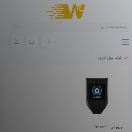
Products
search
کیف پول ترزور
ترزور تی | Trezor T