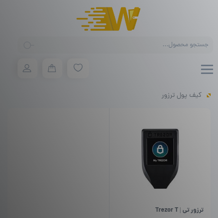
Products
search
کیف پول ترزور
ترزور تی | Trezor T