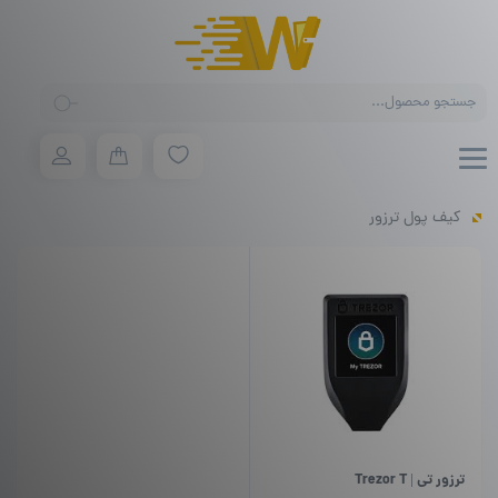
Products
search
کیف پول ترزور
ترزور تی | Trezor T