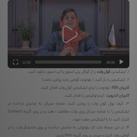
نمایشگر
پشتیبانی می‌کند که در زمان راه‌اندازی اولیه توسط کاربر مشخص می‌شود.
ویدیو
برای مشاهده‌ی لیست کامل ارزهای کول ولت پرو می‌توانید از این
لینک
استفاده
کنید.
خرید کیف پول کول ولت پرو
از ولت سنتر!
12:03
00:00
۱. اپلیکیشن
کول ولت
را از گوگل پلی استور یا اپ استور دانلود کنید.
۲. اپلیکیشن را باز کنید ( بلوتوث گوشی باید روشن باشد).
کاربران iOS
: بلوتوث را برای اپلیکیشن کول ولت فعال کنید.
کاربران اندروید
: آیتم لوکیشن را فعال کنید.
۳. کیف پول کول ولت را روشن کنید، شماره سریال به نمایش درآمده در
اپلیکیشن را با شماره سریال روی ولت مطابقت دهید و بر روی گزینه Connect
کلیک کنید تا با اپلیکیشن جفت شود.
۴. در این مرحله باید کد بلوتوثی به نمایش درآمده بر روی نمایشگر ولت را در
گوشی وارد کنید و سپس بر روی گزینه Pair بزنید.