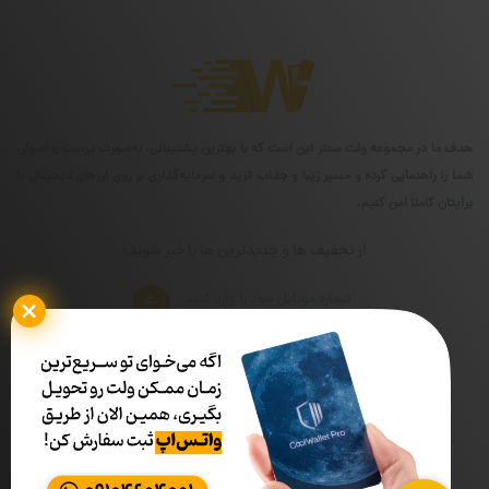
هدف ما در مجموعه ولت سنتر این است که با بهترین پشتیبانی، به‌صورت درست و اصولی
شما را راهنمایی کرده و مسیر زیبا و جذاب ترید و سرمایه‌گذاری بر روی ارزهای دیجیتال را
برایتان کاملا امن کنیم.
از تخفیف ها و جدیدترین ها با خبر شوید:
شماره تماس
ساعات کاری
02191319090
۰۹ الی ۱۷