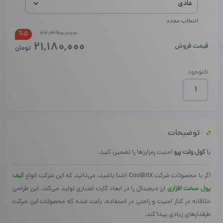
انتخاب مجدد
22,390,000
قیمت
قیمت
%5
21,180,000
فعلی
اصلی
قیمت فروش
تومان
بود.
است.
ناموجود
کول
ولت
پرو
|
CoolWallet
توضیحات
Pro
عدد
با
کول ولت پرو
امنیت رمزارزها را تضمین کنید.
اگر با محصولات شرکت CoolBitX ‌آشنا باشید، می‌دانید که این شرکت انواع
کیف
پول‌ سخت‌ افزاری
ارز دیجیتال را در ابعاد کارت اعتباری تولید می‌کند. این طراحی
خلاقانه در کنار امنیت و راحتی در استفاده، باعث شده که محصولات این شرکت
طرفدارهای زیادی پیدا کند.