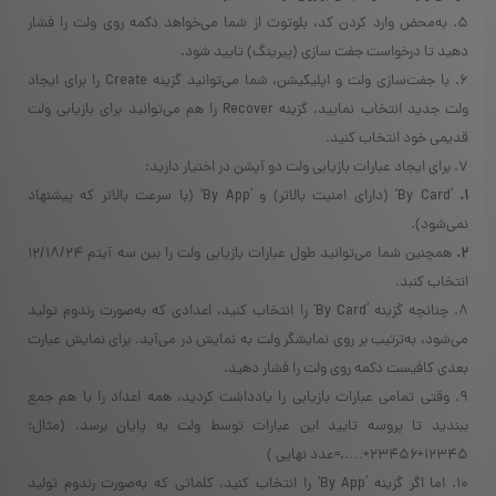
۵. به‌محض وارد کردن کد، بلوتوث از شما می‌خواهد دکمه روی ولت را فشار
دهید تا درخواست جفت سازی (پیرینگ) تایید شود.
۶. با جفت‌سازی ولت و اپلیکیشن، شما می‌توانید گزینه Create را برای ایجاد
ولت جدید انتخاب نمایید. گزینه Recover را هم می‌توانید برای بازیابی ولت
قدیمی خود انتخاب کنید.
۷. برای ایجاد عبارات بازیابی ولت دو آپشن در اختیار دارید:
۱.
‘By Card’ (دارای امنیت بالاتر) و ‘By App’ (با سرعت بالاتر که پیشنهاد
نمی‌شود).
۲.
همچنین شما می‌توانید طول عبارات بازیابی ولت را بین سه آیتم ۱۲/۱۸/۲۴
انتخاب کنبد.
۸. چنانچه گزینه ‘By Card’ را انتخاب کنید، اعدادی که به‌صورت رندوم تولید
می‌شود، به‌ترتیب بر روی نمایشگر ولت به نمایش در می‌آید. برای نمایش عبارت
بعدی کافیست دکمه روی ولت را فشار دهید.
۹. وقتی تمامی عبارات بازیابی را یادداشت کردید، همه اعداد را با هم جمع
ببندید تا پروسه تایید این عبارات توسط ولت به پایان برسد. (مثال:
۱۲۳۴۵+۲۳۴۵۶+…..=عدد نهایی )
۱۰. اما اگر گزینه ‘By App’ را انتخاب کنید، کلماتی که به‌صورت رندوم تولید