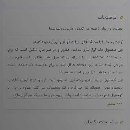
توضیحات
بهترین ابزار برای ذخیره امن کدهای بازیابی ولت شما
آرامش خاطر را با محافظ فلزی عبارت بازیابی الیپال تجربه کنید.
این محصول یک ابزار فلزی سخت، مقاوم و در عین‌حال شکیل است که برای
ذخیره ۱۲/۱۵/۱۸/۲۱/۲۴ عبارت بازیابی کیف‌پول سخت‌افزاری یا نرم‌افزاری شما
طراحی شده است. این محافظ خیال‌ شما را برای همیشه، بابت حفظ امنیت
۱۰۰درصدی بک‌آپ کیف‌پول‌ راحت خواهد کرد.
این کیف‌پول از رمزارزهای بیت‌کوین، اتریوم، لایت کوین، دوج کوین، کاردانو،
بایننس کوین، سولانا، ترا، پلی‌گان و تتر پشتیبانی می کند. علاوه بر این، با
کیف‌پول‌های محبوب مانند، ‌تراست ولت، تزرو، لجر و متامسک سازگاری دارد.
این ابزار به‌منظور نگهداری کدهای بازیابی همه ولت‌های سازگار با استاندارد
بیشتر
BIP39 مانند لجر، ترزور، تراست ولت و… تولید و عرضه شده است. برای استفاده
از این محافظ فلزی، تنها کافی‌ست چهار حرف ابتدایی عبارات بازیابی ولت خود را
توضیحات تکمیلی
در آن وارد و ذخیره کنید. در صورتیکه کلمه رمز شما طولانی باشد، با وارد کردن