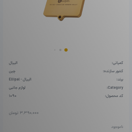
کمپانی:
الیپال
کشور سازنده:
چین
برند:
الیپال - Ellipal
Category:
لوازم جانبی
کد محصول:
1090
3,390,000
تومان
ناموجود