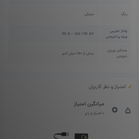
رنگ
مشکی
ولتاژ تقریبی
DC 5 ~ 15V / DC 5V
ورودی/خروجی
حداکثر جریان
بیش از 150 میلی آمپر
خروجی
امتیاز و نظر کاربران
0
میانگین امتیاز
5
/
0 امتیاز و رای