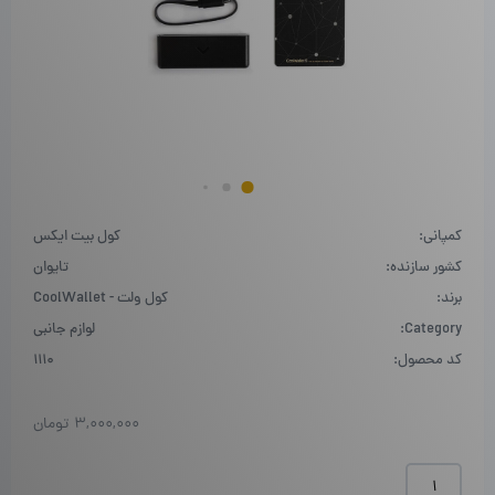
کمپانی:
کول بیت ایکس
کشور سازنده:
تایوان
برند:
کول ولت - CoolWallet
Category:
لوازم جانبی
کد محصول:
1110
3,000,000
تومان
شارژر