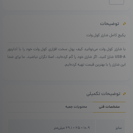
کول
ولت
|
Coolwallet
توضیحات
Charger
Set
پکیج کامل شارژر کول ولت
عدد
با شارژر کول ولت می‌توانید کیف پول سخت افزاری کول ولت خود را با آداپتور
USB-A شارژ کنید. اگر شارژر خود را گم کرده‌اید، اصلا نگران نباشید. ما برای شما
این شارژر را با بهترین قیمت تهیه کرده‌ایم.
توضیحات تکمیلی
مشخصات فنی
محتویات جعبه
سایز
10.9 × 25 × 69.1 میلی‌متر