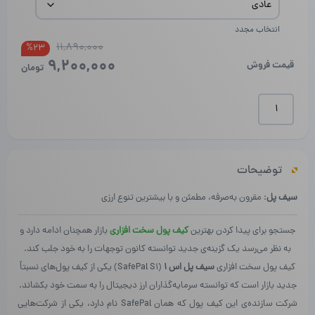
انتخاب مجدد
11,890,000
قیمت
قیمت
%23
9,200,000
فعلی
اصلی
قیمت فروش
تومان
بود.
است.
سیف
پل
اس
۱
|
توضیحات
SafePal
S1
سیف پل
: مقرون به‌صرفه، مطمئن و با بیشترین تنوع ارزی
عدد
جستجو برای پیدا کردن بهترین
کیف پول سخت افزاری
بازار همچنان ادامه دارد و
به نظر می‌رسد یک گزینه‌ی جدید توانسته کانون توجهات را به خود جلب کند.
کیف پول سخت افزاری
سیف پل اس ۱
(SafePal S1) یکی از کیف پول‌های نسبتاً
جدید بازار است که توانسته سرمایه‌گذاران ارز دیجیتال را به سمت خود بکشاند.
شرکت سازنده‌ی این کیف پول که همان SafePal نام دارد، یکی از شرکت‌هایی