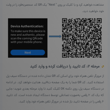
مشاهده خواهید کرد و با کلیک بر روی ” Next” یک QR کد منحصر‌به‌فرد را در ولت
خود خواهید دید.
مرحله ۲: کد تایید را دریافت کرده و وارد کنید
از مرورگر تلفن همراه خود برای اسکن کد QR نشان داده شده در دستگاه سیف پل
استفاده کنید. کد QR شما را به یک صفحه تHیید هدایت خواهد کرد. در ادامه
در دستگاه سیف پل، روی دکمه OK کلیک کنید تا وارد مرحله بعدی شوید؛ جایی
که یک کد ۶ رقمی به‌صورت تصادفی توسط دستگاه ایجاد شده است. کد تایید
۶ رقمی را در صفحه تایید باز شده در مرورگر تلفن همراه خود وارد کنید.