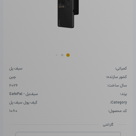
کمپانی:
سیف پل
کشور سازنده:
چین
سال ساخت:
2026
برند:
سیف‌پل - SafePal
Category:
کیف پول سیف پل
کد محصول:
1080
گارانتی