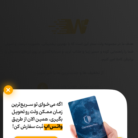
هدف ما در مجموعه ولت سنتر این است که با بهترین پشتیبانی، به‌صورت درست و اصولی
شما را راهنمایی کرده و مسیر زیبا و جذاب ترید و سرمایه‌گذاری بر روی ارزهای دیجیتال را
برایتان کاملا امن کنیم.
از تخفیف ها و جدیدترین ها با خبر شوید:
شماره تماس
ساعات کاری
02191319090
۰۹ الی ۱۷