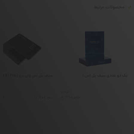
محصولات مرتبط
پک دو عددی سیف پل اس ۱
سیف پل اس وان پرو | SafePal S1 Pro
تومان
000
12,900,000
8,490,000