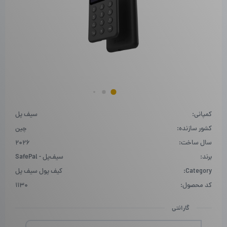
کمپانی:
سیف پل
کشور سازنده:
چین
سال ساخت:
2026
برند:
سیف‌پل - SafePal
Category:
کیف پول سیف پل
کد محصول:
1130
گارانتی