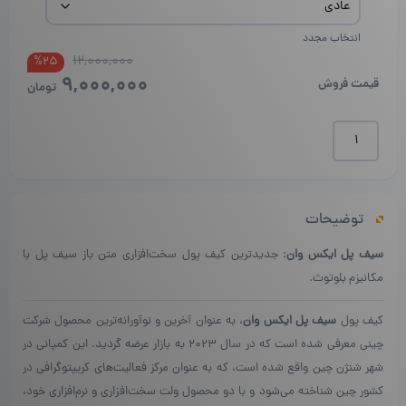
انتخاب مجدد
12,000,000
قیمت
قیمت
%25
9,000,000
فعلی
اصلی
قیمت فروش
تومان
بود.
است.
سیف
پل
ایکس
۱
|
توضیحات
SafePal
X1
سیف پل ایکس وان
: جدیدترین کیف پول سخت‌افزاری متن باز سیف پل با
عدد
مکانیزم بلوتوث.
کیف پول
سیف پل ایکس وان
، به عنوان آخرین و نوآورانه‌ترین محصول شرکت
چینی معرفی شده است که در سال ۲۰۲۳ به بازار عرضه گردید. این کمپانی در
شهر شنژن چین واقع شده است، که به عنوان مرکز فعالیت‌های کریپتوگرافی در
کشور چین شناخته می‌شود و با دو محصول ولت سخت‌افزاری و نرم‌افزاری خود،