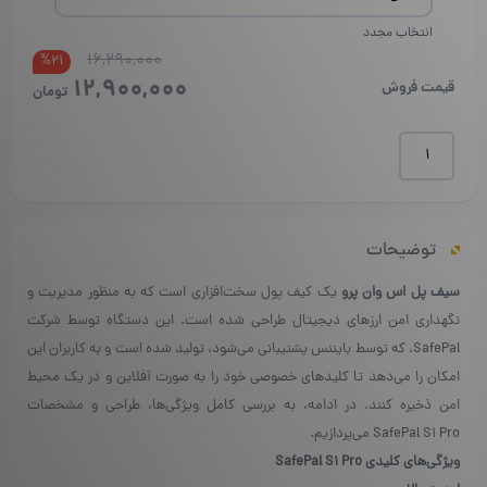
انتخاب مجدد
16,290,000
قیمت
قیمت
%21
12,900,000
فعلی
اصلی
قیمت فروش
تومان
بود.
است.
سیف
پل
اس
وان
پرو
توضیحات
|
SafePal
سیف پل اس وان پرو
یک کیف پول سخت‌افزاری است که به منظور مدیریت و
S1
نگهداری امن ارزهای دیجیتال طراحی شده است. این دستگاه توسط شرکت
Pro
عدد
SafePal، که توسط بایننس پشتیبانی می‌شود، تولید شده است و به کاربران این
امکان را می‌دهد تا کلیدهای خصوصی خود را به صورت آفلاین و در یک محیط
امن ذخیره کنند. در ادامه، به بررسی کامل ویژگی‌ها، طراحی و مشخصات
SafePal S1 Pro می‌پردازیم.
ویژگی‌های کلیدی SafePal S1 Pro