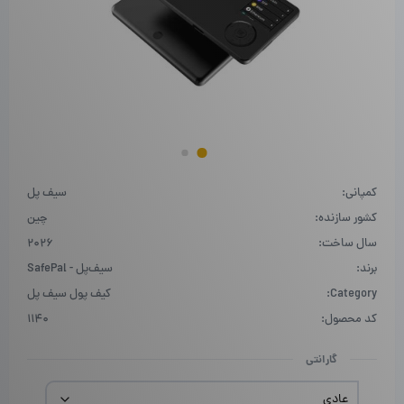
کمپانی:
سیف پل
کشور سازنده:
چین
سال ساخت:
2026
برند:
سیف‌پل - SafePal
Category:
کیف پول سیف پل
کد محصول:
1140
گارانتی