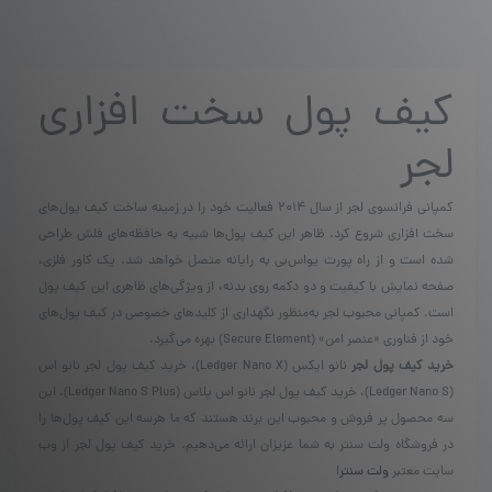
دارای
انواع
مختلفی
می
کیف پول سخت افزاری
باشد.
گزینه
ها
لجر
ممکن
است
در
کمپانی فرانسوی لجر از سال ۲۰۱۴ فعالیت خود را در زمینه ساخت کیف پول‌های
صفحه
سخت افزاری شروع کرد. ظاهر این کیف پول‌ها شبیه به حافظه‌های فلش طراحی
محصول
شده است و از راه پورت یو‌اس‌بی به رایانه متصل خواهد شد. یک کاور فلزی،
انتخاب
صفحه نمایش با کیفیت و دو دکمه روی بدنه، از ویژگی‌های ظاهری این کیف پول
شوند
است. کمپانی محبوب لجر به‌منظور نگهداری از کلیدهای خصوصی در کیف پول‌های
خود از فناوری «عنصر امن» (Secure Element) بهره می‌گیرد.
خرید کیف پول لجر
نانو ایکس (Ledger Nano X)، خرید کیف پول لجر نانو اس
(Ledger Nano S)، خرید کیف پول لجر نانو اس پلاس (Ledger Nano S Plus). این
سه محصول پر فروش و محبوب این برند هستند که ما هرسه این کیف پول‌ها را
در فروشگاه ولت سنتر به شما عزیزان ارائه می‌دهیم. خرید کیف پول لجر از وب
سایت معتبر
ولت سنتر
!