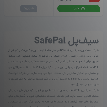
دارای
9,000,000
انواع
این
ناموجود
خرید
مختلفی
محصول
می
دارای
باشد.
انواع
گزینه
مختلفی
ها
می
ممکن
سیف‌پل
SafePal
باشد.
است
گزینه
در
ها
صفحه
شرکت سنگاپوری سیف‌پل SafePal در سال ۲۰۱۸ توسط ورونیکا وونگ و دو تن از
ممکن
محصول
شرکای وی راه‌اندازی شد. از همان ابتدا، این شرکت به تولید کیف‌‌پول‌های سخت
است
انتخاب
در
افزاری برای ارزهای دیجیتال اقدام کرد. تیم توسعه‌دهندگان و طراحان سیف‌پل
شوند
صفحه
SafePal تمام تمرکز خود را بر روی امنیت کیف‌پول‌‌‌ها گذاشتند تا محصولاتی امن
محصول
و مطمئن در اختیار مشتریان قرار دهند. تنها طی چند سال، این شرکت توانست
انتخاب
حمایت بایننس Binance را بدست آورد و از یک شرکت کوچک به یک شرکت با
شوند
شهرت جهانی تبدیل شود.
شرکت سیف‌پل SafePal به صورت اختصاصی بر تولید کیف‌پول‌های دیجیتال
سخت افزاری تمرکز دارد. این شرکت خدمات پشتیبانی قوی و گسترده‌ای برای
کیف‌پول‌های خود فراهم کرده است. با مراجعه به بخش مرکز خدمات سیف‌پل