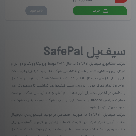
دارای
12,900,000
انواع
این
ناموجود
خرید
مختلفی
محصول
می
دارای
باشد.
انواع
گزینه
مختلفی
ها
می
ممکن
سیف‌پل
SafePal
باشد.
است
گزینه
در
ها
صفحه
شرکت سنگاپوری سیف‌پل SafePal در سال ۲۰۱۸ توسط ورونیکا وونگ و دو تن از
ممکن
محصول
شرکای وی راه‌اندازی شد. از همان ابتدا، این شرکت به تولید کیف‌‌پول‌های سخت
است
انتخاب
در
افزاری برای ارزهای دیجیتال اقدام کرد. تیم توسعه‌دهندگان و طراحان سیف‌پل
شوند
صفحه
SafePal تمام تمرکز خود را بر روی امنیت کیف‌پول‌‌‌ها گذاشتند تا محصولاتی امن
محصول
و مطمئن در اختیار مشتریان قرار دهند. تنها طی چند سال، این شرکت توانست
انتخاب
حمایت بایننس Binance را بدست آورد و از یک شرکت کوچک به یک شرکت با
شوند
شهرت جهانی تبدیل شود.
شرکت سیف‌پل SafePal به صورت اختصاصی بر تولید کیف‌پول‌های دیجیتال
سخت افزاری تمرکز دارد. این شرکت خدمات پشتیبانی قوی و گسترده‌ای برای
کیف‌پول‌های خود فراهم کرده است. با مراجعه به بخش مرکز خدمات سیف‌پل