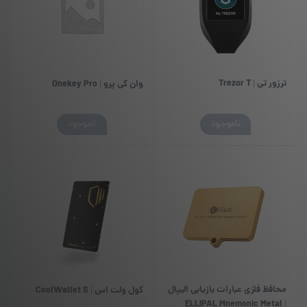
است
در
صفحه
محصول
انتخاب
شوند
ترزور تی | Trezor T
وان کی پرو | Onekey Pro
ناموجود
ناموجود
محافظ فلزی عبارات بازیابی الیپال
کول ولت اس | CoolWallet S
| ELLIPAL Mnemonic Metal