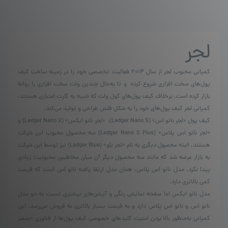
دارای
انواع
مختلفی
می
لجر
باشد.
گزینه
ها
کمپانی محبوب لجر از سال ۲۰۱۴ فعالیت تخصصی خود را در زمینه ساخت کیف
ممکن
پول‌های سخت افزاری شروع کرده و تا به‌حال چندین ولت سخت افزاری را روانه
است
در
بازار کرده است. برخلاف کیف پول‌های کول ولت که شبیه به کارت اعتباری هستند،
صفحه
کمپانی لجر کیف پول‌های خود را به شکل فلش طراحی و تولید می‌کند.
محصول
کیف پول «لجر نانو اس» (Ledger Nano S)، «لجر نانو ایکس» (Ledger Nano X) و
انتخاب
«لجر نانو اس پلاس» (Ledger Nano S Plus) سه محصول محبوب این شرکت
شوند
هستند. البته محصول دیگری به نام «لجر بلو» (Ledger Blue) نیز توسط این شرکت
به بازار عرضه شد که مانند سه محصول دیگر آن میان مخاطبین محبوبیت زیادی
پیدا نکرد. مدل نانو اس پلاس، همان مدل ارتقا یافته نانو اس است که قیمت
کمی بالاتری دارد.
مدل نانو ایکس اما صفحه نمایش رنگی و آپشن‌های بیشتری نسبت به دو مدل
نانو اس و نانو اس پلاس دارد و به قیمت بسیار بالاتری به فروش می‌رسد. این
کمپانی به‌منظور بالا بردن امنیت کلید‌های خصوصی کیف پول‌ها از فناوری «عنصر