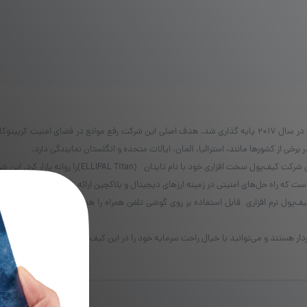
در
صفحه
محصول
انتخاب
شوند
شرکت الیپال توسط دو فرد متخصص در زمینه فناوری رمزگذاری در سال 2017 پایه گذاری شد. هدف اصلی این شرکت ر
رخی از کشورها مانند، استرالیا، آلمان، ایالات متحده و انگلستان نمایندگی دارد.
در سال ۲۰۱۹ با معرفی مفهوم کیف‌پول سرد (Cold Wallet) این
 که راه حل‌های امنیتی در زمینه ارزهای دیجیتال و بلاکچین ارائه می‌دهد.
ول نرم افزاری قابل استفاده بر روی گوشی تلفن همراه را هم پشتیبانی می‌کند. این کیف‌پو
ردار هستند و می‌توانید با خیال راحت سرمایه خود را در این کیف‌پول‌ها نگهداری کنید. برای