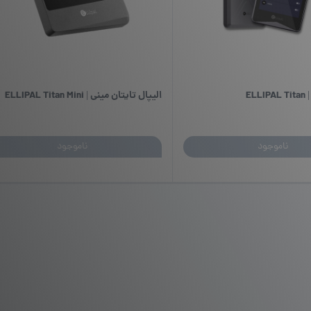
EL
الیپال تایتان مینی | ELLIPAL Titan Mini
ناموجود
ناموجود
این
محصول
دارای
انواع
مختلفی
می
باشد.
گزینه
ها
ممکن
است