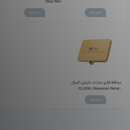
Titan Mini
این
ناموجود
ناموجود
محصول
دارای
انواع
مختلفی
می
باشد.
گزینه
ها
ممکن
است
در
محافظ فلزی عبارات بازیابی الیپال
صفحه
| ELLIPAL Mnemonic Metal
محصول
انتخاب
ناموجود
شوند