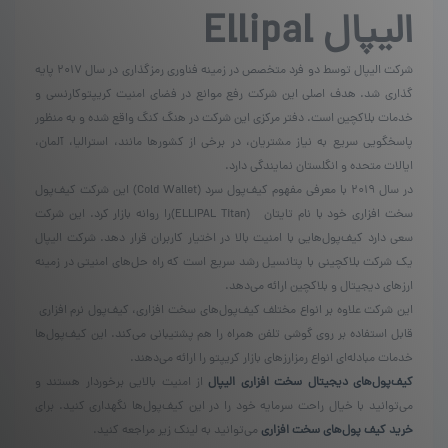
الیپال
Ellipal
شرکت الیپال توسط دو فرد متخصص در زمینه فناوری رمزگذاری در سال 2017 پایه
گذاری شد. هدف اصلی این شرکت رفع موانع در فضای امنیت کریپتوکارنسی و
خدمات بلاکچین است. دفتر مرکزی این شرکت در هنگ کنگ واقع شده و به منظور
پاسخگویی سریع به نیاز مشتریان، در برخی از کشورها مانند، استرالیا، آلمان،
ایالات متحده و انگلستان نمایندگی دارد.
در سال ۲۰۱۹ با معرفی مفهوم کیف‌پول سرد (Cold Wallet) این شرکت کیف‌پول
سخت افزاری خود با نام تایتان (ELLIPAL Titan)را روانه بازار کرد. این شرکت
سعی دارد کیف‌پول‌هایی با امنیت بالا در اختیار کاربران قرار دهد. شرکت الیپال
یک شرکت بلاکچینی با پتانسیل رشد سریع است که راه حل‌های امنیتی در زمینه
ارزهای دیجیتال و بلاکچین ارائه می‌دهد.
این شرکت علاوه بر انواع مختلف کیف‌پول‌های سخت افزاری، کیف‌پول نرم افزاری
قابل استفاده بر روی گوشی تلفن همراه را هم پشتیبانی می‌کند. این کیف‌پول‌ها
خدمات مبادله‌ای انواع رمزارزهای بازار کریپتو را ارائه می‌دهند.
کیف‌پول‌های دیجیتال سخت افزاری الیپال
از امنیت بالایی برخوردار هستند و
می‌توانید با خیال راحت سرمایه خود را در این کیف‌پول‌ها نگهداری کنید. برای
خرید کیف پول‌های سخت افزاری
می‌توانید به لینک زیر مراجعه کنید.