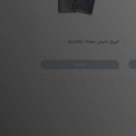
الیپال تایتان | ELLIPAL Titan
ناموجود
این
محصول
دارای
انواع
مختلفی
می
باشد.
گزینه
ها
ممکن
است