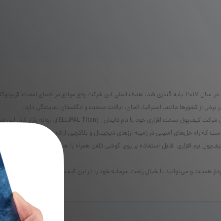
شرکت الیپال توسط دو فرد متخصص در زمینه فناوری رمزگذاری در سال 2017 پایه گذاری شد. هدف اصلی این شرکت ر
رخی از کشورها مانند، استرالیا، آلمان، ایالات متحده و انگلستان نمایندگی دارد.
در سال ۲۰۱۹ با معرفی مفهوم کیف‌پول سرد (Cold Wallet) این
 که راه حل‌های امنیتی در زمینه ارزهای دیجیتال و بلاکچین ارائه می‌دهد.
ول نرم افزاری قابل استفاده بر روی گوشی تلفن همراه را هم پشتیبانی می‌کند. این کیف‌پو
ردار هستند و می‌توانید با خیال راحت سرمایه خود را در این کیف‌پول‌ها نگهداری کنید. برای